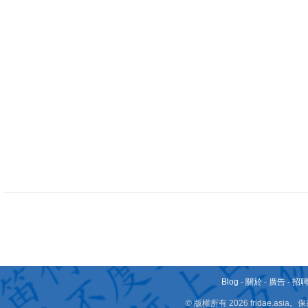
Blog
-
關於
-
廣告
-
招
© 版權所有 2026 fridae.a