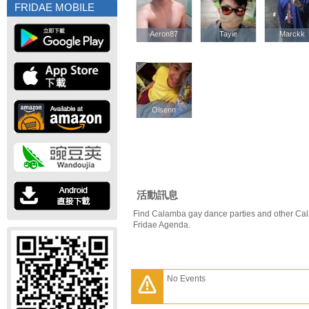
FRIDAE MOBILE
Aeron87
Aeron87
Tayie
Tayie
Marckk
Marckk
Olsenn
Olsenn
活動訊息
Find Calamba gay dance parties and other Cal
Fridae Agenda.
No Events