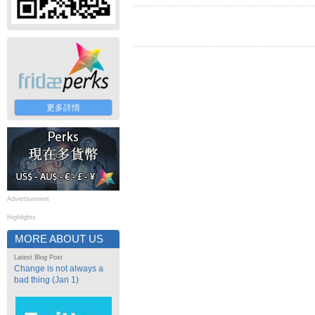
更多詳情
Advertisement
Highlights
MORE ABOUT US
Latest Blog Post
Change is not always a
bad thing (Jan 1)