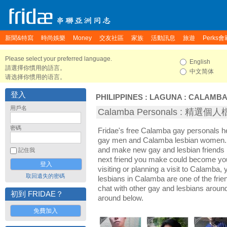
新聞&特寫
時尚娛樂
Money
交友社區
家族
活動訊息
旅遊
Perks會
Please select your preferred language.
English
請選擇你慣用的語言。
中文简体
请选择你惯用的语言。
登入
PHILIPPINES
:
LAGUNA
:
CALAMB
用戶名
Calamba Personals : 精選個
密碼
Fridae's free Calamba gay personals 
gay men and Calamba lesbian women. I
and make new gay and lesbian friends 
記住我
next friend you make could become yo
visiting or planning a visit to Calamba, 
取回遺失的密碼
lesbians in Calamba are one of the frien
chat with other gay and lesbians arou
初到 FRIDAE？
around below.
免費加入