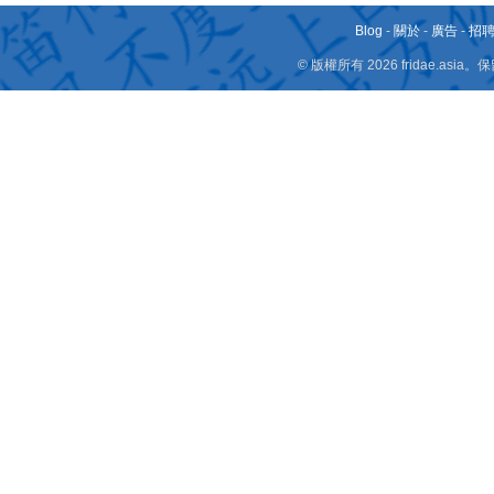
Blog
-
關於
-
廣告
-
招
© 版權所有 2026 fridae.a