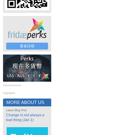
更多詳情
Advertisement
Highlights
MORE ABOUT US
Latest Blog Post
Change is not always a
bad thing (Jan 1)