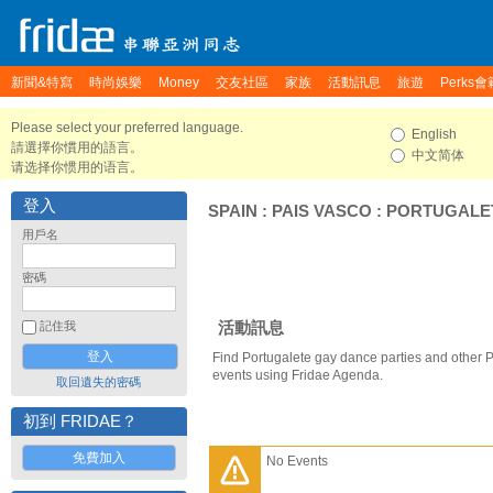
新聞&特寫
時尚娛樂
Money
交友社區
家族
活動訊息
旅遊
Perks會
Please select your preferred language.
English
請選擇你慣用的語言。
中文简体
请选择你惯用的语言。
登入
SPAIN
:
PAIS VASCO
:
PORTUGALE
用戶名
密碼
活動訊息
記住我
Find Portugalete gay dance parties and other P
events using Fridae Agenda.
取回遺失的密碼
初到 FRIDAE？
免費加入
No Events