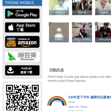
FRIDAE MOBILE
lilomei
lilomei
tiger46
tiger46
youli
youli
熙
熙
zxc520780635
zxc520780635
littledaniel
littledaniel
活動訊息
Find Chiayi County gay dance parties and othe
events using Fridae Agenda.
100年度下半年 聽障同志聚會
Social
Taipei City
,
Taiwan