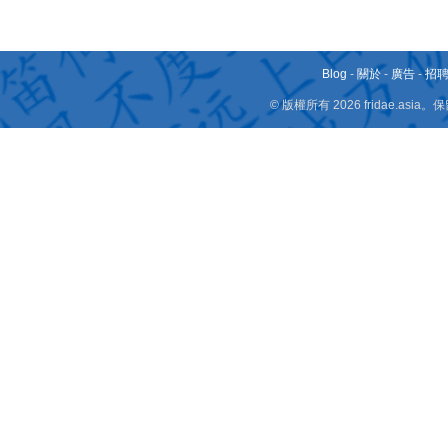
Blog
-
關於
-
廣告
-
招
© 版權所有 2026 fridae.a