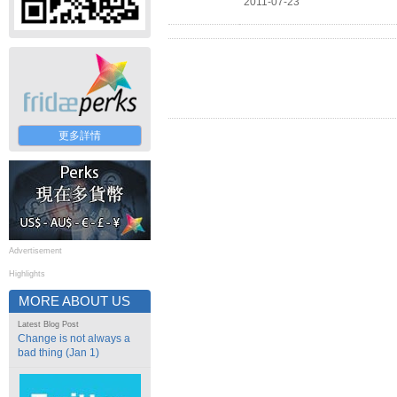
2011-07-23
更多詳情
Advertisement
Highlights
MORE ABOUT US
Latest Blog Post
Change is not always a
bad thing (Jan 1)