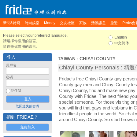
新聞&特寫
時尚娛樂
Money
交友社區
家族
活動訊息
旅遊
Perks會
Please select your preferred language.
English
請選擇你慣用的語言。
中文简体
请选择你惯用的语言。
登入
TAIWAN
:
CHIAYI COUNTY
用戶名
Chiayi County Personals :
密碼
Fridae's free Chiayi County gay person
County gay men and Chiayi County les
Chiayi County, find and make new gay a
記住我
County with Fridae. The next friend y
special someone. For those visiting or p
取回遺失的密碼
you will find that gays and lesbians in 
friendliest people in the world. So chat
初到 FRIDAE？
around Chiayi County. So start browsi
免費加入