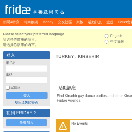
新聞&特寫
時尚娛樂
Money
交友社區
家族
活動訊息
旅遊
Perks會
Please select your preferred language.
English
請選擇你慣用的語言。
中文简体
请选择你惯用的语言。
登入
TURKEY
:
KIRSEHIR
用戶名
密碼
活動訊息
記住我
Find Kirsehir gay dance parties and other Kirse
Fridae Agenda.
取回遺失的密碼
初到 FRIDAE？
免費加入
No Events