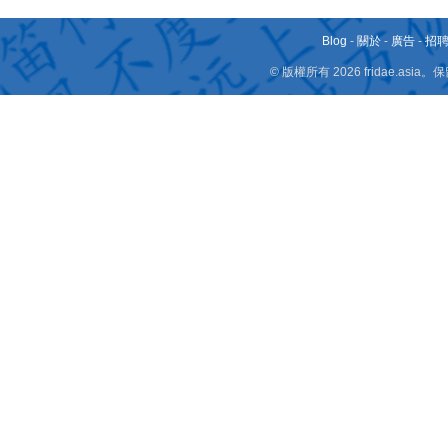
Blog
-
關於
-
廣告
-
招
© 版權所有 2026 fridae.a