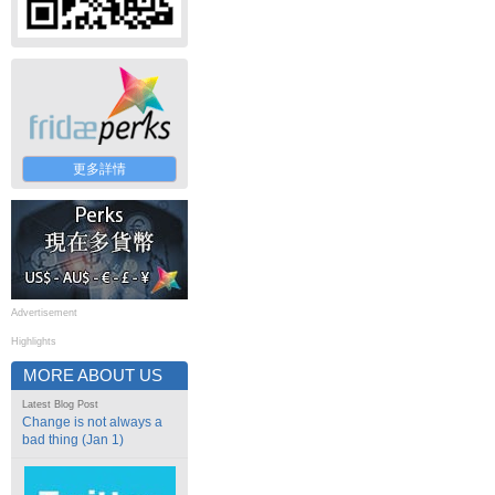
更多詳情
Advertisement
Highlights
MORE ABOUT US
Latest Blog Post
Change is not always a
bad thing (Jan 1)