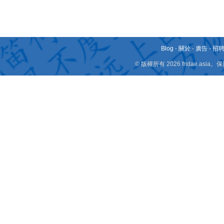
Blog
-
關於
-
廣告
-
招
© 版權所有 2026 fridae.a