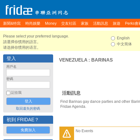
新聞&特寫
時尚娛樂
Money
交友社區
家族
活動訊息
旅遊
Perks會
Please select your preferred language.
English
請選擇你慣用的語言。
中文简体
请选择你惯用的语言。
登入
VENEZUELA
:
BARINAS
用戶名
密碼
活動訊息
記住我
Find Barinas gay dance parties and other Bari
Fridae Agenda.
取回遺失的密碼
初到 FRIDAE？
免費加入
No Events