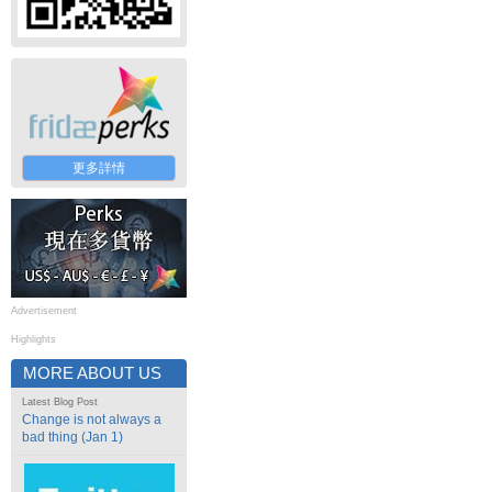
更多詳情
Advertisement
Highlights
MORE ABOUT US
Latest Blog Post
Change is not always a
bad thing (Jan 1)