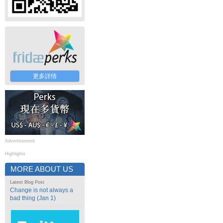
更多詳情
Advertisement
Highlights
MORE ABOUT US
Latest Blog Post
Change is not always a
bad thing (Jan 1)