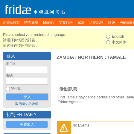
新聞&特寫
時尚娛樂
Money
交友社區
家族
活動訊息
旅遊
Perks會
Please select your preferred language.
English
請選擇你慣用的語言。
中文简体
请选择你惯用的语言。
登入
ZAMBIA
:
NORTHERN
:
TAMALE
用戶名
密碼
活動訊息
記住我
Find Tamale gay dance parties and other Tamal
Fridae Agenda.
取回遺失的密碼
初到 FRIDAE？
免費加入
No Events