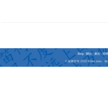
Blog
-
關於
-
廣告
-
招
© 版權所有 2026 fridae.a