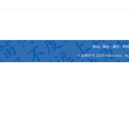
Blog
-
關於
-
廣告
-
招
© 版權所有 2026 fridae.a