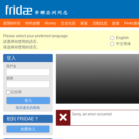
新聞&特寫
時尚娛樂
Money
交友社區
家族
活動訊息
旅遊
Perks會
Please select your preferred language.
English
請選擇你慣用的語言。
中文简体
请选择你惯用的语言。
登入
用戶名
密碼
記住我
取回遺失的密碼
Sorry, an error occurred
初到 FRIDAE？
免費加入