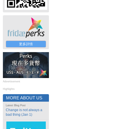
更多詳情
Advertisement
Highlights
MORE ABOUT US
Latest Blog Post
Change is not always a
bad thing (Jan 1)