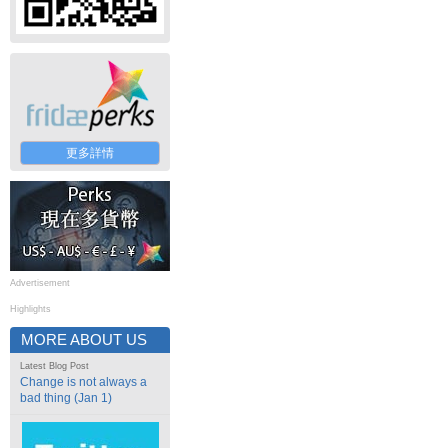
更多詳情
Advertisement
Highlights
MORE ABOUT US
Latest Blog Post
Change is not always a
bad thing (Jan 1)