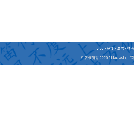
Blog
-
關於
-
廣告
-
招
© 版權所有 2026 fridae.a