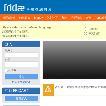
新聞&特寫
時尚娛樂
Money
交友社區
家族
活動訊息
旅遊
Perks會
Please select your preferred language.
English
請選擇你慣用的語言。
中文简体
请选择你惯用的语言。
登入
用戶名
密碼
記住我
取回遺失的密碼
很抱歉，你需要成為本家族的成員才可瀏
初到 FRIDAE？
免費加入