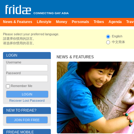
News & Features
Lifestyle
Money
Personals
Tribes
Agenda
Trav
Please select your preferred language.
English
請選擇你慣用的語言。
中文简体
请选择你惯用的语言。
LOGIN
NEWS & FEATURES
Username
Password
Remember Me
Recover Lost Password
NEW TO FRIDAE?
JOIN FOR FREE
FRIDAE MOBILE