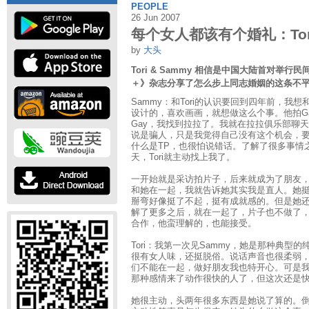
PEOPLE
26 Jun 2007
每个女人都该有个婚礼：Tori
by
大头
Tori & Sammy 相信是中国大陆首对举
＋》杂志分享了怎么步上同志婚姻的这条不
Sammy：和Tori的认识要回到四年前，我
设计的，喜欢画画，就想做这么个事。他拍G
Gay，我找到拉拉了。我就在拉拉俱乐部聊
说是骗人，只是我觉得自己没有这个机会，
什么是TP，也很怕说错话。了解了很多事情
天，Tori就主动找上我了。
一开始就是采访拍片子，后来就成为了朋友，和
和她在一起，我就告诉她其实我是直人。她
掰弯好像挺了不起，挺有成就感的。但是她
解了更多之后，就在一起了，片子也不做了
合作，他蛮理解的，也能接受。
Tori：我第一次见Sammy，她是那种典型
很有女人味，还挺脱俗。说话声音也很柔弱
们不能在一起，做好朋友我也特开心。可是
那种感情来了动作很快的人了，但这次还是
她很主动，头两年很多东西是她说了算的。