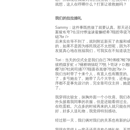
就想，这人在哼唧什么？打算让谁救她吗？
我们的拉拉婚礼
Sammy：这件事既然做了就要认真。那天还
案狻⒗穹?⒔渲付悸湓诔鲎獬瞪希?颐腔乖谠?
础?br />
后来实在等不到了，就到附近新买了衣服和
的，如果不是因为移民我还不太想呢，因为
友挺真心地在祝福我们，可我实在不知道该
Tori：当天的仪式全是我们自己?时傅模?蛭
彼档煤芗虻ィ?褪桥呐恼眨??恍┡笥讶ァＤ翘
樱?峁?牡闳司捅???颐蔷吞嵩缈?剂恕?br />
我们当时带了十来个人，有直人也有圈里的。?
了，多亏她去了。她带了几个大学生，还有ga
序都不是事先设计的，完全靠司仪主持，她
了。
我穿得比较女，抹胸外面一个小坎肩。我们
外头披着我同事的衣服，但是还能看得过去
在吃蛋糕。六点多的时候再来的人就只能在
好，好多人送礼物，我觉得特别感动。
经过那一天，我们俩对我们的关系也有新的
我现在觉得人一辈子还是该有个婚礼的，不管