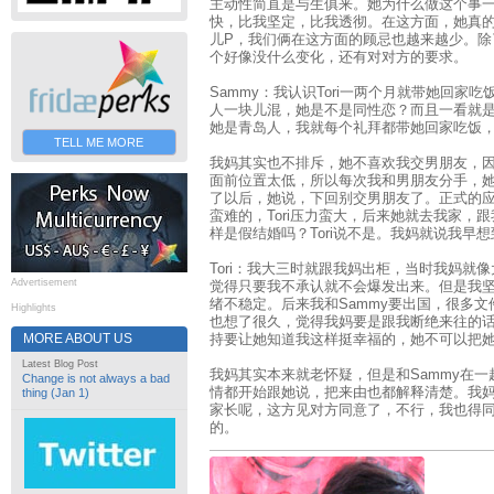
主动性简直是与生俱来。她为什么做这个事
快，比我坚定，比我透彻。在这方面，她真的
儿P，我们俩在这方面的顾忌也越来越少。除
个好像没什么变化，还有对对方的要求。
Sammy：我认识Tori一两个月就带她回家
人一块儿混，她是不是同性恋？而且一看就
她是青岛人，我就每个礼拜都带她回家吃饭
TELL ME MORE
我妈其实也不排斥，她不喜欢我交男朋友，
面前位置太低，所以每次我和男朋友分手，她还
了以后，她说，下回别交男朋友了。正式的
蛮难的，Tori压力蛮大，后来她就去我家，
样是假结婚吗？Tori说不是。我妈就说我早
Tori：我大三时就跟我妈出柜，当时我妈就
Advertisement
觉得只要我不承认就不会爆发出来。但是我
绪不稳定。后来我和Sammy要出国，很多
Highlights
也想了很久，觉得我妈要是跟我断绝来往的
MORE ABOUT US
持要让她知道我这样挺幸福的，她不可以把
Latest Blog Post
我妈其实本来就老怀疑，但是和Sammy在
Change is not always a bad
情都开始跟她说，把来由也都解释清楚。我
thing (Jan 1)
家长呢，这方见对方同意了，不行，我也得
的。