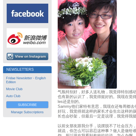
NEWSLETTERS
Fridae Newsletter - English
Edition
Movie Club
气氛特别好，好多人送礼物，我觉得特别感
Auto Club
也有新的认识了，我觉得挺好的。我现在觉
les还是别的。
SUBSCRIBE
Sammy他们家特有意思，我现在还每周都
好玩，我觉得就这样的家长才会生出这样的
Manage Subscriptions
长也会吵架，但最后一定是说理，我觉得我
以前女朋友跟我分手，说摆脱不了社会压力，
就说，你怎么可以容忍这种事？做人是做给
怨。所以现在我看到有的拉拉说，怎么办啊