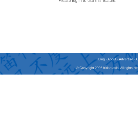
Please log in to use this feature.
Blog
-
About
-
Advertise
-
© Copyright 2026 fridae.asia. All rights 