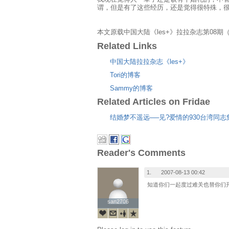
谓，但是有了这些经历，还是觉得很特殊，
本文原载中国大陆《les+》拉拉杂志第08期（
Related Links
中国大陆拉拉杂志《les+》
Tori的博客
Sammy的博客
Related Articles on Fridae
结婚梦不遥远──见?爱情的930台湾同
Reader's Comments
1.
2007-08-13 00:42
知道你们一起度过难关也替你们
san2706
san2706