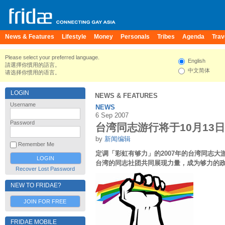
News & Features
Lifestyle
Money
Personals
Tribes
Agenda
Trav
Please select your preferred language.
English
請選擇你慣用的語言。
中文简体
请选择你惯用的语言。
LOGIN
NEWS & FEATURES
Username
NEWS
6 Sep 2007
Password
台湾同志游行将于10月13
by
新闻编辑
Remember Me
定调「彩虹有够力」的2007年的台湾同志大
台湾的同志社团共同展现力量，成为够力的
Recover Lost Password
NEW TO FRIDAE?
JOIN FOR FREE
FRIDAE MOBILE