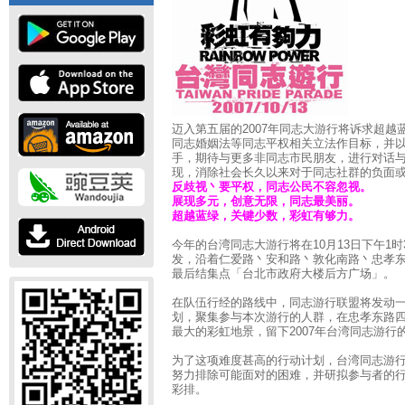
迈入第五届的2007年同志大游行将诉求超
同志婚姻法等同志平权相关立法作目标，并
手，期待与更多非同志市民朋友，进行对话
现，消除社会长久以来对于同志社群的负面
反歧视丶要平权，同志公民不容忽视。
展现多元，创意无限，同志最美丽。
超越蓝绿，关键少数，彩虹有够力。
今年的台湾同志大游行将在10月13日下午1
发，沿着仁爱路丶安和路丶敦化南路丶忠孝
最后结集点「台北市政府大楼后方广场」。
在队伍行经的路线中，同志游行联盟将发动
划，聚集参与本次游行的人群，在忠孝东路
最大的彩虹地景，留下2007年台湾同志游行
为了这项难度甚高的行动计划，台湾同志游
努力排除可能面对的困难，并研拟参与者的
彩排。