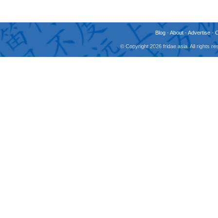
Blog
-
About
-
Advertise
-
© Copyright 2026 fridae.asia. All rights 