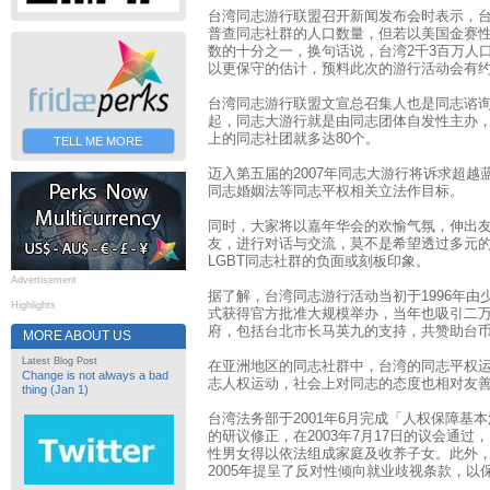
台湾同志游行联盟召开新闻发布会时表示，
普查同志社群的人口数量，但若以美国金赛
数的十分之一，换句话说，台湾2千3百万人口
以更保守的估计，预料此次的游行活动会有
台湾同志游行联盟文宣总召集人也是同志谘
起，同志大游行就是由同志团体自发性主办
上的同志社团就多达80个。
TELL ME MORE
迈入第五届的2007年同志大游行将诉求超
同志婚姻法等同志平权相关立法作目标。
同时，大家将以嘉年华会的欢愉气氛，伸出
友，进行对话与交流，莫不是希望透过多元
LGBT同志社群的负面或刻板印象。
Advertisement
据了解，台湾同志游行活动当初于1996年由
Highlights
式获得官方批准大规模举办，当年也吸引二
府，包括台北市长马英九的支持，共赞助台币七
MORE ABOUT US
Latest Blog Post
在亚洲地区的同志社群中，台湾的同志平权
Change is not always a bad
志人权运动，社会上对同志的态度也相对友
thing (Jan 1)
台湾法务部于2001年6月完成「人权保障基
的研议修正，在2003年7月17日的议会通
性男女得以依法组成家庭及收养子女。此外
2005年提呈了反对性倾向就业歧视条款，以