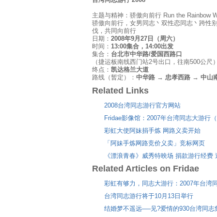
主题与精神：骄傲向前行 Run the Rainbow W
骄傲向前行，女男同志丶双性恋同志丶跨性
伐，共同向前行
日期：
2008年9月27日（周六）
时间：
13:00集合，14:00出发
集合：
台北市中华路/爱国西路口
（捷运板南线西门站2号出口，往南500公尺
终点：
凯达格兰大道
路线（暂定）：
中华路 → 忠孝西路 → 中山
Related Links
2008台湾同志游行官方网站
Fridae影像馆：2007年台湾同志大游行
彩虹大使阿妹捐手炼 网路义卖开始
「阿妹手炼网路竞价义卖」竞标网页
《漂浪青春》威秀特映场 捐款游行经费 
Related Articles on Fridae
彩虹有够力，同志大游行：2007年台湾
台湾同志游行将于10月13日举行
结婚梦不遥远──见?爱情的930台湾同