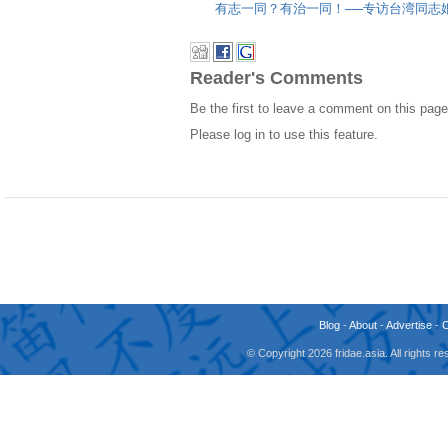
有志一同？有治一同！──专访台湾同志
Reader's Comments
Be the first to leave a comment on this page
Please log in to use this feature.
Blog
-
About
-
Advertise
-
© Copyright 2026 fridae.asia. All rights 