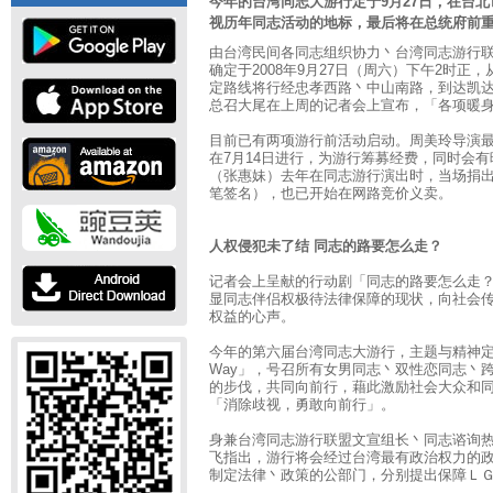
今年的台湾同志大游行定于9月27日，在台
视历年同志活动的地标，最后将在总统府前
由台湾民间各同志组织协力丶台湾同志游行联盟
确定于2008年9月27日（周六）下午2时正
定路线将行经忠孝西路丶中山南路，到达凯
总召大尾在上周的记者会上宣布，「各项暖
目前已有两项游行前活动启动。周美玲导演
在7月14日进行，为游行筹募经费，同时会有
（张惠妹）去年在同志游行演出时，当场捐出
笔签名），也已开始在网路竞价义卖。
人权侵犯未了结 同志的路要怎么走？
记者会上呈献的行动剧「同志的路要怎么走
显同志伴侣权极待法律保障的现状，向社会
权益的心声。
今年的第六届台湾同志大游行，主题与精神定调「骄傲
Way」，号召所有女男同志丶双性恋同志丶
的步伐，共同向前行，藉此激励社会大众和
「消除歧视，勇敢向前行」。
身兼台湾同志游行联盟文宣组长丶同志谘询
飞指出，游行将会经过台湾最有政治权力的
制定法律丶政策的公部门，分别提出保障Ｌ