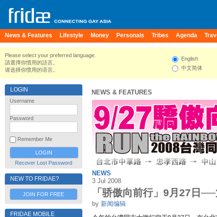
News & Features
Lifestyle
Money
Personals
Tribes
Agenda
Trav
Please select your preferred language.
English
請選擇你慣用的語言。
中文简体
请选择你惯用的语言。
LOGIN
NEWS & FEATURES
Username
Password
Remember Me
Recover Lost Password
NEWS
NEW TO FRIDAE?
3 Jul 2008
「骄傲向前行」9月27日─
JOIN FOR FREE
by
新闻编辑
FRIDAE MOBILE