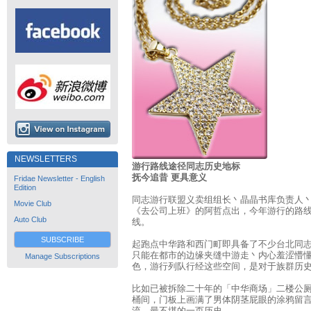
NEWSLETTERS
游行路线途径同志历史地标
抚今追昔 更具意义
Fridae Newsletter - English
Edition
同志游行联盟义卖组组长丶晶晶书库负责人
Movie Club
《去公司上班》的阿哲点出，今年游行的路
Auto Club
线。
SUBSCRIBE
起跑点中华路和西门町即具备了不少台北同
只能在都市的边缘夹缝中游走丶内心羞涩懵
Manage Subscriptions
色，游行列队行经这些空间，是对于族群历
比如已被拆除二十年的「中华商场」二楼公
桶间，门板上画满了男体阴茎屁眼的涂鸦留
流，最不堪的一页历史。