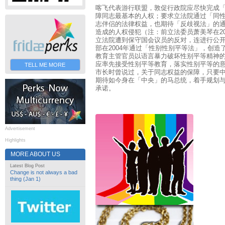
喀飞代表游行联盟，敦促行政院应尽快完成
障同志最基本的人权；要求立法院通过「同
志伴侣的法律权益，也期待「反歧视法」的
造成的人权侵犯（注：前立法委员萧美琴在2
立法院遭到保守国会议员的反对，连进行公
部在2004年通过「性别性别平等法」，创
教育主管官员以语言暴力破坏性别平等精神
应率先接受性别平等教育，落实性别平等的
TELL ME MORE
市长时曾说过，关于同志权益的保障，只要
期待如今身在「中央」的马总统，着手规划
承诺。
Advertisement
Highlights
MORE ABOUT US
Latest Blog Post
Change is not always a bad
thing (Jan 1)