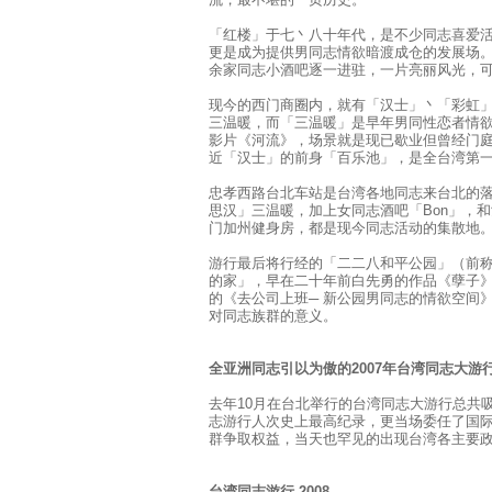
「红楼」于七丶八十年代，是不少同志喜爱
更是成为提供男同志情欲暗渡成仓的发展场
余家同志小酒吧逐一进驻，一片亮丽风光，
现今的西门商圈内，就有「汉士」丶「彩虹
三温暖，而「三温暖」是早年男同性恋者情
影片《河流》，场景就是现已歇业但曾经门
近「汉士」的前身「百乐池」，是全台湾第
忠孝西路台北车站是台湾各地同志来台北的
思汉」三温暖，加上女同志酒吧「Bon」，
门加州健身房，都是现今同志活动的集散地
游行最后将行经的「二二八和平公园」（前
的家」，早在二十年前白先勇的作品《孽子
的《去公司上班─ 新公园男同志的情欲空间
对同志族群的意义。
全亚洲同志引以为傲的2007年台湾同志大游
去年10月在台北举行的台湾同志大游行总共吸引
志游行人次史上最高纪录，更当场委任了国
群争取权益，当天也罕见的出现台湾各主要
台湾同志游行 2008