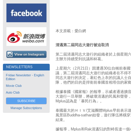
本文原載：愛白網
清邁第二屆同志大遊行被迫取消
第二屆清邁同志大遊行的組織者於上個星期
主辦方持續受到抗議和杯葛。
NEWSLETTERS
上星期六（2月21日）因遭遇30位自稱前泰
議，第二屆清邁同志大遊行的組織者在不得
Fridae Newsletter - English
同志大遊行的決定，著紅色上衣的抗議人士自稱
Edition
隊，他們的目的是捍衛前泰國首相塔信的家
Movie Club
根據泰國《國家報》的報導，示威者通過擴
Auto Club
大遊行一旦舉辦，將破壞清邁的民風和聲譽
Mplus認為是「暴民行為」。
SUBSCRIBE
Manage Subscriptions
泰國最大的ＨＩＶ/艾滋團體Mplus早前表示
風景區Buddha-sathan始發，遊行隊伍將
結束。
據報導，Mplus和Rak清邁51的對峙長達