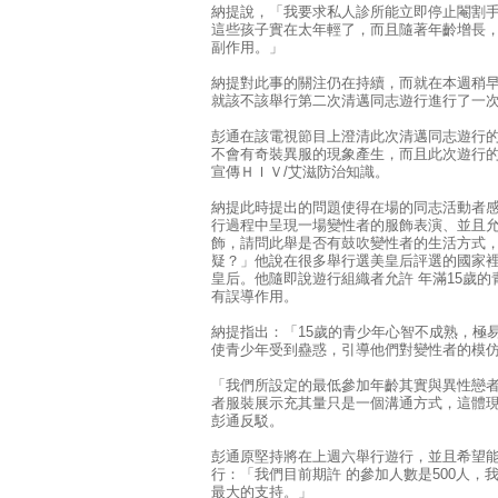
納提說，「我要求私人診所能立即停止閹割
這些孩子實在太年輕了，而且隨著年齡增長
副作用。」
納提對此事的關注仍在持續，而就在本週稍
就該不該舉行第二次清邁同志遊行進行了一
彭通在該電視節目上澄清此次清邁同志遊行
不會有奇裝異服的現象產生，而且此次遊行
宣傳ＨＩＶ/艾滋防治知識。
納提此時提出的問題使得在場的同志活動者
行過程中呈現一場變性者的服飾表演、並且允
飾，請問此舉是否有鼓吹變性者的生活方式
疑？」他說在很多舉行選美皇后評選的國家
皇后。他隨即說遊行組織者允許 年滿15歲
有誤導作用。
納提指出：「15歲的青少年心智不成熟，極
使青少年受到蠱惑，引導他們對變性者的模
「我們所設定的最低參加年齡其實與異性戀
者服裝展示充其量只是一個溝通方式，這體
彭通反駁。
彭通原堅持將在上週六舉行遊行，並且希望
行：「我們目前期許 的參加人數是500人
最大的支持。」