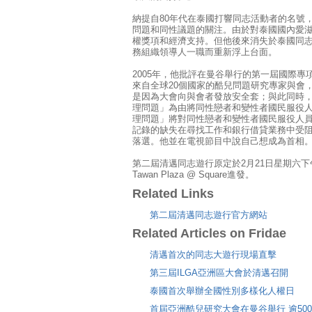
納提自80年代在泰國打響同志活動者的名號
問題和同性議題的關注。由於對泰國國內愛
權獎項和經濟支持。但他後來消失於泰國同
務組織領導人一職而重新浮上台面。
2005年，他批評在曼谷舉行的第一屆國際
來自全球20個國家的酷兒問題研究專家與會
是因為大會向與會者發放安全套；與此同時
理問題」為由將同性戀者和變性者國民服役
理問題」將對同性戀者和變性者國民服役人
記錄的缺失在尋找工作和銀行借貸業務中受阻
落選。他並在電視節目中說自己想成為首相
第二屆清邁同志遊行原定於2月21日星期六下午7點
Tawan Plaza @ Square進發。
Related Links
第二屆清邁同志遊行官方網站
Related Articles on Fridae
清邁首次的同志大遊行現場直擊
第三屆ILGA亞洲區大會於清邁召開
泰國首次舉辦全國性別多樣化人權日
首屆亞洲酷兒研究大會在曼谷舉行 逾50