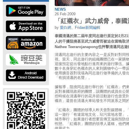
NEWS
26 Feb 2009
「紅襯衣」武力威脅，泰國
by
愛白網、Fridae新聞編輯
泰國清邁的第二屆年度同志遊行原定於2月2
人的干擾阻撓甚至武力威脅而被迫在當晚取
Nathee Teerarojanapong也抨擊清邁同志
清邁同志遊行的主要內容之一是反對針對同
視。當天，同志遊行的組織團體已在一家購
迎接預定從出發地點行進而來的遊行隊伍。
數十名身穿紅色襯衣的人來到購物中心一帶
使用擴音器對現場為同志遊行做準備的人發
「有損清邁的名聲」。
據報導，阻撓同志遊行舉行的「紅襯衣」們
反對泰國現政府的團體，該團體的成員在公
些時候在清邁舉行的花卉節活動遊行也曾受到
襯衣」還曾在清邁火車站發生不同派系之間
「紅襯衣」團體的領導人昨天曾對媒體稱，
這一遊行「有違當地文化，玷污當地名聲」
城市舉行，如果遊行者想要宣傳艾滋病預防
性戀。「紅襯衣」團體的領導人還稱，他們
使用武力。