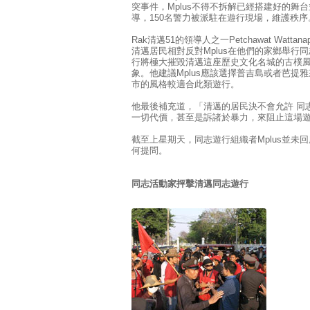
突事件，Mplus不得不拆解已經搭建好的舞
導，150名警力被派駐在遊行現場，維護秩序
Rak清邁51的領導人之一Petchawat Wattan
清邁居民相對反對Mplus在他們的家鄉舉行
行將極大摧毀清邁這座歷史文化名城的古樸
象。他建議Mplus應該選擇普吉島或者芭提
市的風格較適合此類遊行。
他最後補充道，「清邁的居民決不會允許 同
一切代價，甚至是訴諸於暴力，來阻止這場
截至上星期天，同志遊行組織者Mplus並未回
何提問。
同志活動家抨擊清邁同志遊行