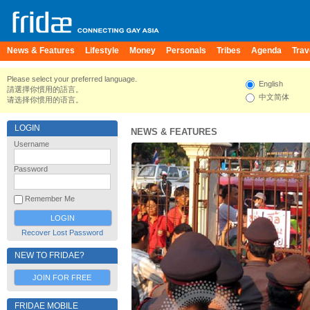
News & Features
Lifestyle
Money
Personals
Tribes
Agenda
Trav
Please select your preferred language.
English
請選擇你慣用的語言。
中文简体
请选择你惯用的语言。
LOGIN
NEWS & FEATURES
Username
Password
Remember Me
Recover Lost Password
NEW TO FRIDAE?
JOIN FOR FREE
FRIDAE MOBILE