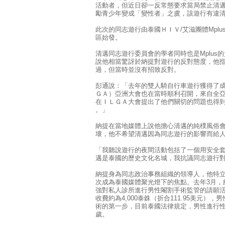
活動者，但近日卻一反常態要求當局禁止清
勵青少年變成「變性者」之虞，該遊行有違
此次的同志遊行由泰國ＨＩＶ/艾滋團體Mplu
區始發。
清邁同志遊行委員會的學者同時也是Mplus的負責人彭
說他相當驚訝於納提對遊行的反對態度，他
過，但當時並沒有招致反對。
彭通說：「去年的雙人騎自行車遊行獲得了成
ＧＡ）亞洲大會也在當時順利召開，來自全
在ＩＬＧＡ大會提出了他們關切的問題也得
。」
納提在當地媒體上說他擔心清邁的純樸風俗
壞，他不希望清邁因為同志遊行的影響而給
「我聽說遊行的夜間活動包括了一個用安全
邁是泰國的歷史文化名城，我抗議同志遊行
納提身為同志政治事務組織的領導人，他特
次成為泰國媒體聚光燈下的焦點。去年3月，
強對私人診所進行男性閹割手術監管的請願
收費約為4,000泰銖（折合111.95美元
術的第一步，目前泰國法律規定，男性進行性
歲。