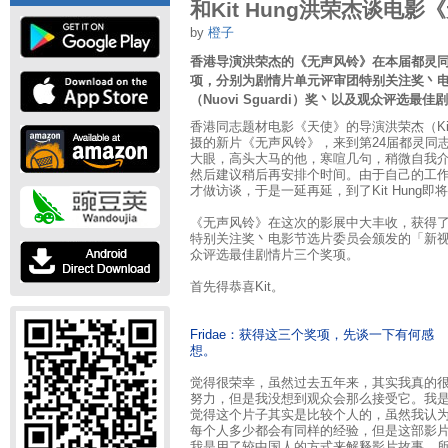
和Kit Hung洪荣杰谈电影
by
橙子
香港导演洪荣杰的《无声风铃》在本届都灵
项，分别为剧情片单元评审团特别关注奖丶
（Nuovi Sguardi）奖丶以及观众评选最
香港同志题材电影《天使》的导演洪荣杰（Kit
摄的新片《无声风铃》，来到第24届都灵同
大眼，高头大马的他，寒喧几句，稍微自我
然后建议稍后再安排个时间。由于自己的工
才做访谈，于是一延再延，到了Kit Hung
《无声风铃》在这次的影展中大丰收，获得
特别关注奖丶电影节选片委员会颁发的「新视野」（
众评选最佳剧情片三个奖项。
首先得恭喜Kit。
Fridae：获得这三个奖项，先谈一下有何感
想。
觉得很荣幸，虽然过去五年来，其实我真的
努力，但是我没想到观众会那么接受它。我
觉得这个片子其实是比较个人的，虽然我认
每个人多少都会有同样的经验，但是这部影
我是用了较中国人的方式来解释影片故事，