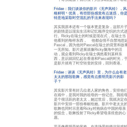
Fridae：我们谈谈你的影片《无声风铃》，风
格鲜明丶优美，有些部份感觉有点迷惑，你
特意地采取时空混乱的手法来表现吗？
其实我原本还有一个版本更是复杂，这部片
的剧情是以现实生活和记忆顺序交织的方式
行。Ricky在瑞士的时候是现在式，在瑞士当
他看到的每样东西， 他都会情不自禁地想
Pascal，因为他对Pascal在瑞士的背景和故
一无所知。影片进展就像Ricky脑海中的活
动，观众看到Ricky在瑞士偶然看到某样东
西，意识就回忆起在香港和Pascal的时光，
是影片就有了时空转变的安排，回到香港。
Fridae：谈谈《无声风铃》里，为什么会有老
太太的那段歌舞，感觉有点蔡明亮影片的影
子？
其实影片里有好几位老人家的角色，安排他
在戏中，是我对我的祖母的一份记念。我祖
是个很活跃的老太太，她过世后，我就决定
影片中安排一部份奉献给她。影片中老太太
歌舞也同时示意着Ricky对抱病在中国的母亲
的惦念，歌舞投射了Ricky希望母亲痊愈的心
愿。
至于像蔡明亮的风格，在选场景拍摄这段戏