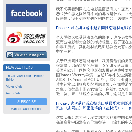
我不想再看到同志在电影里面是病人丶变态
恋和异性恋之间没有不同的地方是什么。《
段爱情，没有刻意地去区别同性恋 爱情和
Fridae：对近期来越来越多同性恋题材电影
个人觉得大概受经济萧条的影响，许多另类
流商业电影都对金钱的考虑很重，基于现在
而非主流的，其他题材的电影也就会更有机
中的一种。
关于亚洲同性恋题材电影，我觉得他们的男
很清楚，男的讲男的故事，女的讲女的故事
NEWSLETTERS
美国和欧洲，同性恋电影都发展到讲述社群
国James Wentzy导演，描述15年来艾滋病运动的记
Fridae Newsletter - English
AIDS: 15 Years of ACT UP》。
Edition
片中还常出现很典型的同志形象，例如香港
Movie Club
角色，他都是非常的女性化，穿着乱七八糟
Auto Club
造「笑」果，让观众发笑的小丑，这就是主
SUBSCRIBE
Fridae：这次获得观众投选出的最受欢迎
恩的《志同志》和巫俊锋的《丛林湾》），
Manage Subscriptions
这次我来到意大利，发觉到意大利和中国似
在酒店带中国游客的导游都讲一口流利的中
中国这几年来，无论在文化丶经济丶旅游等