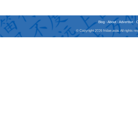
Blog
-
About
-
Advertise
-
© Copyright 2026 fridae.asia. All rights 