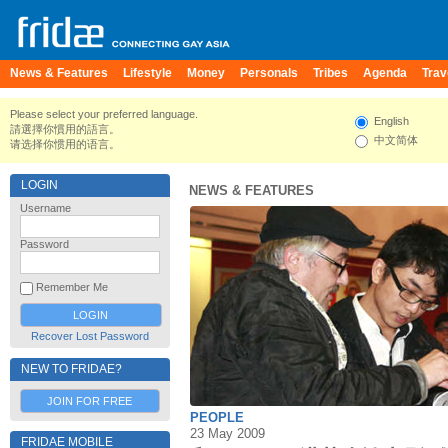
News & Features
Lifestyle
Money
Personals
Tribes
Agenda
Trav
Please select your preferred language.
English
請選擇你慣用的語言。
中文简体
请选择你惯用的语言。
LOGIN
NEWS & FEATURES
Username
Password
Remember Me
Recover Lost Password
NEW TO FRIDAE?
JOIN FOR FREE
PEOPLE
23 May 2009
FRIDAE MOBILE