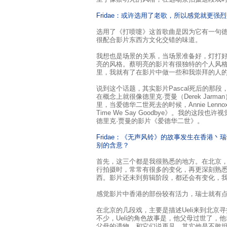
Fridae：或许选用了老歌，所以感觉就更强
选用了《打喷嚏》这首歌曲是因为它有一句德文歌
很配合影片东西方文化交错的味道。
我想也是场景的关系，当场景准备好，灯打
亮的风格。蔡明亮的影片有很独特的个人风
里，我就有了在影片中做一些和我崇拜的人
说到这个话题，其实影片Pascal死后的那
在概念上就很像德里克·贾曼（Derek Jarman
里，当爱德华二世死去的时候，Annie Lennox就出
Time We Say Goodbye》。我的这
德里克·贾曼的影片《爱德华二世》。
Fridae：《无声风铃》的故事发生在香港
别的含意？
首先，这三个都是我很熟悉的地方。在北京
行拍摄时，常常有很多的变化，再更深刻熟
西。影片还未到剪辑阶段，都还会有变化，
感觉影片中香港的部份较有活力，瑞士就有
在北京的几段戏，主要是描述Ueli来到北京寻
不少，Ueli的角色故事是，他父母过世了，
父母的遗物，和它们说再见。其实他是不敢