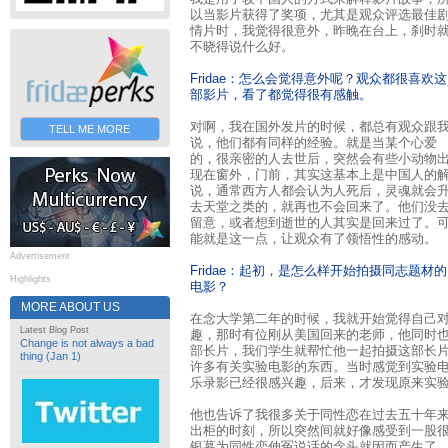
以当影片获得了奖项，尤其是观众评选最佳
情片时，我觉得很意外，昨晚在台上，刹时
不晓得说什么好。
Fridae：怎么会觉得意外呢？观众都很喜欢这
部影片，看了都觉得很有感触。
对啊，我在国外发片的时候，都总有观众跟
TELL ME MORE
说，他们都有同样的经验。就是当某个心爱
的，很亲密的人去世后，突然会有些小动物
现在窗外，门前，其实这基本上是中国人的
说，通常西方人都会认为人死后，灵魂就会
去天堂之类的，就再也不会回来了。他们没
留意，或者想到逝世的人其实是回来过了。
能就是这一点，让观众有了领悟性的感动。
Advertisement
Fridae：起初，是怎么样开始拍摄同志题材的
Highlights
电影？
MORE ABOUT US
在念大学第二年的时候，我就开始觉得自己
Latest Blog Post
趣，那时有位刚从美国回来的老师，他同时
Change is not always a bad
部长片，我们学生就帮忙他一起拍摄这部长
thing (Jan 1)
许多有关实验电影的东西。当时感觉到实验
乐录影已经很感兴趣，后来，才发现原来实
他也告诉了我很多关于同性恋在过去五十年
出柜的时刻，所以突然间就好像感受到一股
银幕为同性恋伸冤说话的念头就因而产生了