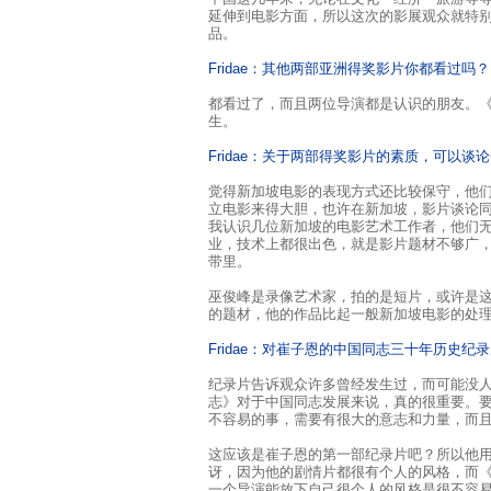
延伸到电影方面，所以这次的影展观众就特
品。
Fridae：其他两部亚洲得奖影片你都看过吗？
都看过了，而且两位导演都是认识的朋友。
生。
Fridae：关于两部得奖影片的素质，可以谈
觉得新加坡电影的表现方式还比较保守，他
立电影来得大胆，也许在新加坡，影片谈论
我认识几位新加坡的电影艺术工作者，他们
业，技术上都很出色，就是影片题材不够广
带里。
巫俊峰是录像艺术家，拍的是短片，或许是
的题材，他的作品比起一般新加坡电影的处
Fridae：对崔子恩的中国同志三十年历史
纪录片告诉观众许多曾经发生过，而可能没
志》对于中国同志发展来说，真的很重要。
不容易的事，需要有很大的意志和力量，而
这应该是崔子恩的第一部纪录片吧？所以他
讶，因为他的剧情片都很有个人的风格，而
一个导演能放下自己很个人的风格是很不容