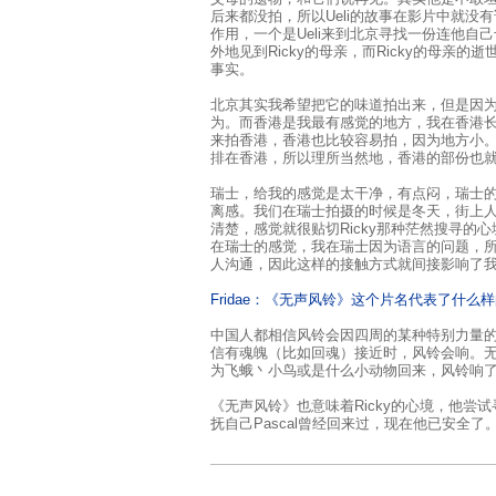
后来都没拍，所以Ueli的故事在影片中就没
作用，一个是Ueli来到北京寻找一份连他自
外地见到Ricky的母亲，而Ricky的母亲的
事实。
北京其实我希望把它的味道拍出来，但是因
为。而香港是我最有感觉的地方，我在香港
来拍香港，香港也比较容易拍，因为地方小
排在香港，所以理所当然地，香港的部份也
瑞士，给我的感觉是太干净，有点闷，瑞士
离感。我们在瑞士拍摄的时候是冬天，街上
清楚，感觉就很贴切Ricky那种茫然搜寻的
在瑞士的感觉，我在瑞士因为语言的问题，
人沟通，因此这样的接触方式就间接影响了
Fridae：《无声风铃》这个片名代表了什么
中国人都相信风铃会因四周的某种特别力量
信有魂魄（比如回魂）接近时，风铃会响。
为飞蛾丶小鸟或是什么小动物回来，风铃响
《无声风铃》也意味着Ricky的心境，他尝
抚自己Pascal曾经回来过，现在他已安全了