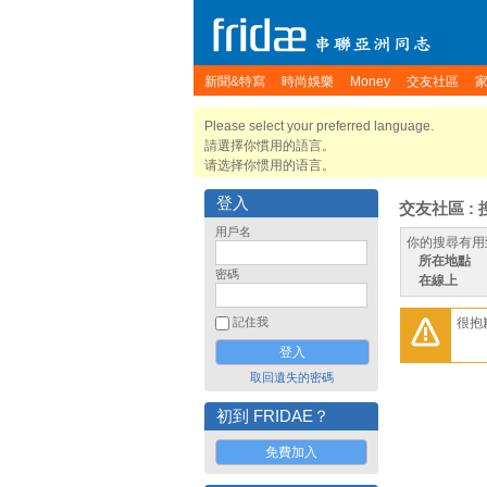
新聞&特寫
時尚娛樂
Money
交友社區
Please select your preferred language.
請選擇你慣用的語言。
请选择你惯用的语言。
登入
交友社區 : 
用戶名
你的搜尋有用
所在地點
密碼
在線上
很抱
記住我
取回遺失的密碼
初到 FRIDAE？
免費加入