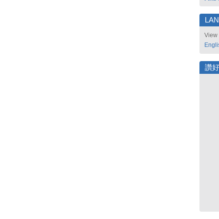
LA
View 
Engli
讚