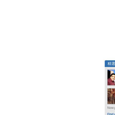
精
Now
Find 