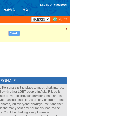
Like us on
Facebook
免費加入!
登入
4,672
SAVE
RSONALS
e Personals is the place to meet, chat, interact,
lirt with other LGBT people in Asia. Fridae is
lace for you to find Asia gay personals and is
ned as the place for Asian gay dating. Upload
 photos, tell everyone about yourself and then
e the many Asia gay personals featured on
ite. You’ll be chatting away to new and