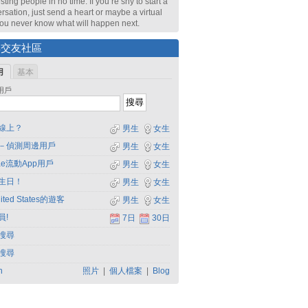
sting people in no time. If you’re shy to start a
rsation, just send a heart or maybe a virtual
 You never know what will happen next.
尋交友社區
用
基本
用戶
線上？
男生
女生
－偵測周邊用戶
男生
女生
dae流動App用戶
男生
女生
生日！
男生
女生
ited States的遊客
男生
女生
員!
7日
30日
搜尋
搜尋
h
照片
|
個人檔案
|
Blog