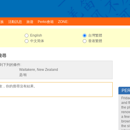
家族
活動訊息
旅遊
Perks會籍
ZONE:
English
台灣繁體
中文简体
香港繁體
搜尋
到下列的條件:
Waitakere, New Zealand
是/有
歉，你的搜尋沒有結果。
PE
Frida
and f
the p
renow
a few
brows
the s