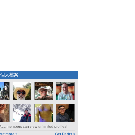
選個人檔案
ALL
members can view unlimited profiles!
out more »
Get Perks »