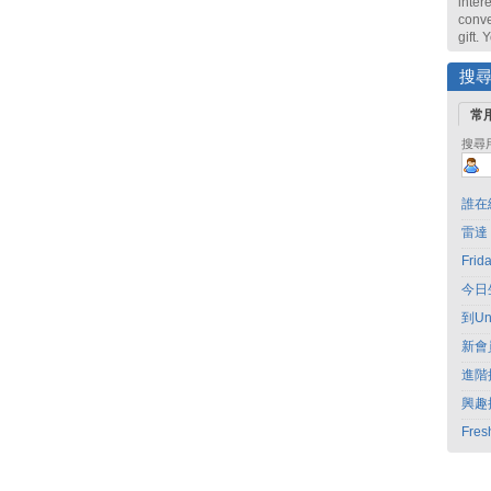
intere
conve
gift.
搜
常
搜尋
誰在
雷達
Fri
今日
到Un
新會
進階
興趣
Fres