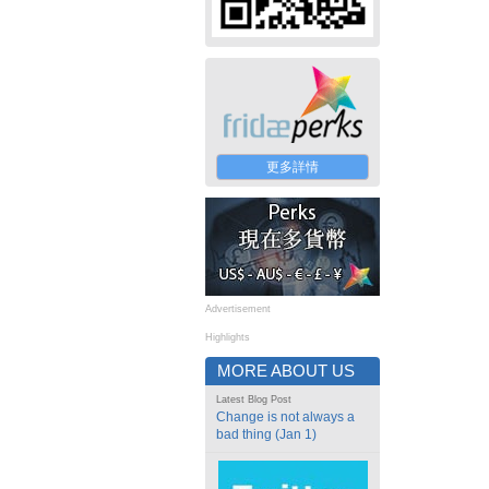
更多詳情
Advertisement
Highlights
MORE ABOUT US
Latest Blog Post
Change is not always a
bad thing (Jan 1)