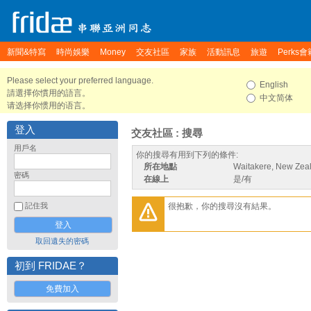
新聞&特寫
時尚娛樂
Money
交友社區
家族
活動訊息
旅遊
Perks會
Please select your preferred language.
English
請選擇你慣用的語言。
中文简体
请选择你惯用的语言。
登入
交友社區 : 搜尋
用戶名
你的搜尋有用到下列的條件:
所在地點
Waitakere, New Zea
密碼
在線上
是/有
很抱歉，你的搜尋沒有結果。
記住我
取回遺失的密碼
初到 FRIDAE？
免費加入