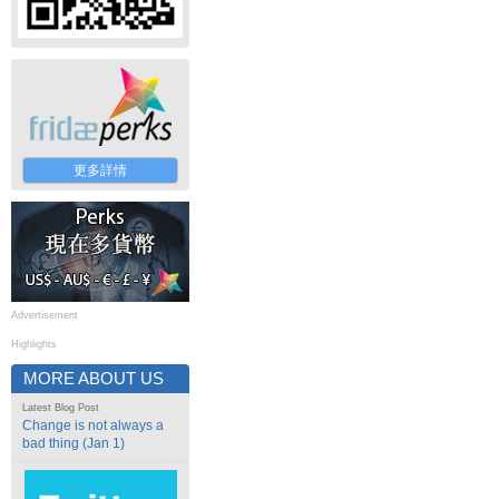
更多詳情
Advertisement
Highlights
MORE ABOUT US
Latest Blog Post
Change is not always a
bad thing (Jan 1)