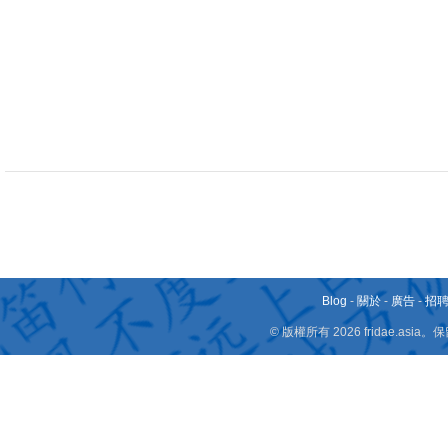
Blog
-
關於
-
廣告
-
招
© 版權所有 2026 fridae.a