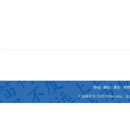
Blog
-
關於
-
廣告
-
招
© 版權所有 2026 fridae.a