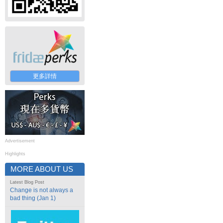
更多詳情
Advertisement
Highlights
MORE ABOUT US
Latest Blog Post
Change is not always a
bad thing (Jan 1)