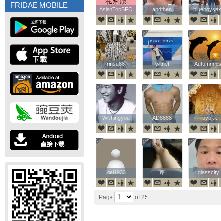
FRIDAE MOBILE
AsianTopSFO
AsianTopSFO
andthen
andthen
blueboyse
blueboyse
rmsu88
rmsu88
wltnet
wltnet
Autumnmis
Autumnmis
Wishingyou
Wishingyou
AD8888
AD8888
roybkk
roybkk
joel1933
joel1933
芹
芹
glasscity
glasscity
Page
of 25