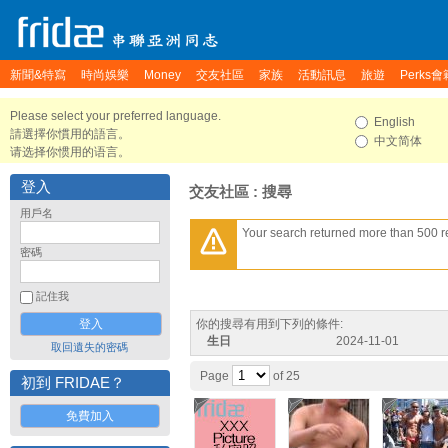
新聞&特寫
時尚娛樂
Money
交友社區
家族
活動訊息
旅遊
Perks會
Please select your preferred language.
English
請選擇你慣用的語言。
中文简体
请选择你惯用的语言。
登入
交友社區 : 搜尋
用戶名
Your search returned more than 500 res
密碼
記住我
你的搜尋有用到下列的條件:
生日
2024-11-01
取回遺失的密碼
Page
of 25
初到 FRIDAE？
免費加入