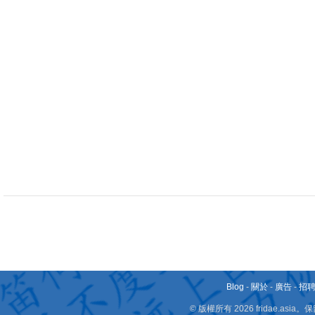
Blog
-
關於
-
廣告
-
招
© 版權所有 2026 fridae.a