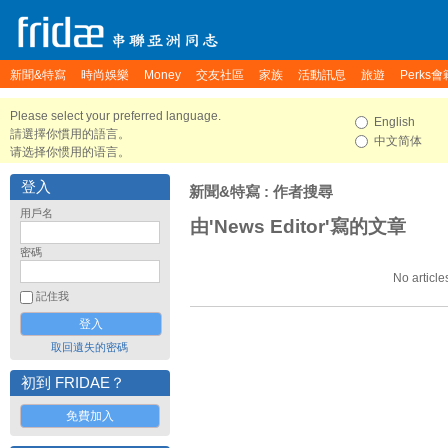
新聞&特寫
時尚娛樂
Money
交友社區
家族
活動訊息
旅遊
Perks會
Please select your preferred language.
English
請選擇你慣用的語言。
中文简体
请选择你惯用的语言。
登入
新聞&特寫
: 作者搜尋
用戶名
由'News Editor'寫的文章
密碼
No article
記住我
取回遺失的密碼
初到 FRIDAE？
免費加入