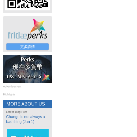
更多詳情
Advertisement
Highlights
MORE ABOUT US
Latest Blog Post
Change is not always a
bad thing (Jan 1)