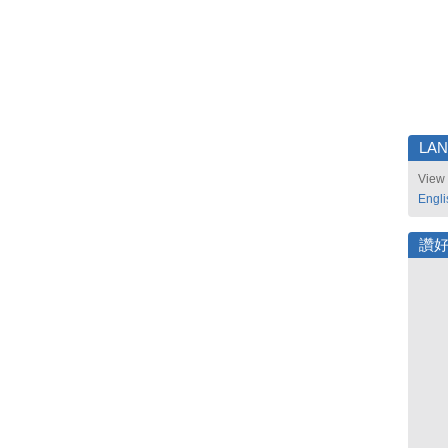
LA
View 
Engli
讚