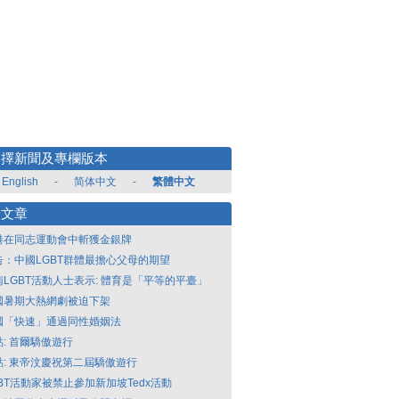
選擇新聞及專欄版本
English
-
简体中文
-
繁體中文
新文章
港在同志運動會中斬獲金銀牌
告：中國LGBT群體最擔心父母的期望
南LGBT活動人士表示: 體育是「平等的平臺」
國暑期大熱網劇被迫下架
國「快速」通過同性婚姻法
點: 首爾驕傲遊行
點: 東帝汶慶祝第二屆驕傲遊行
GBT活動家被禁止參加新加坡Tedx活動