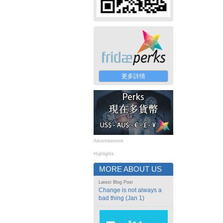
更多詳情
Advertisement
Highlights
MORE ABOUT US
Latest Blog Post
Change is not always a
bad thing (Jan 1)