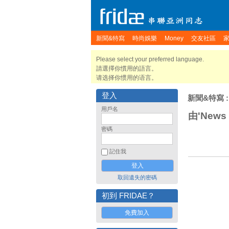
新聞&特寫
時尚娛樂
Money
交友社區
Please select your preferred language.
請選擇你慣用的語言。
请选择你惯用的语言。
登入
新聞&特寫
用戶名
由'News
密碼
記住我
取回遺失的密碼
初到 FRIDAE？
免費加入