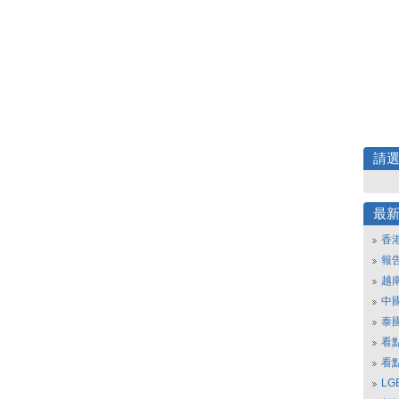
請
最
香
報
越
中
泰
看
看
L