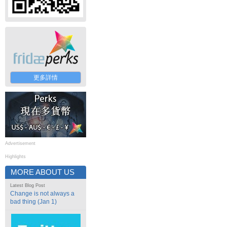
更多詳情
Advertisement
Highlights
MORE ABOUT US
Latest Blog Post
Change is not always a
bad thing (Jan 1)