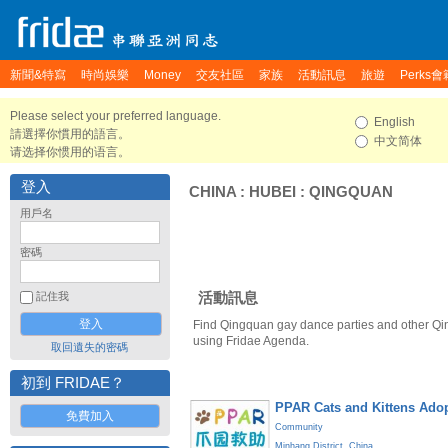
新聞&特寫
時尚娛樂
Money
交友社區
家族
活動訊息
旅遊
Perks會
Please select your preferred language.
English
請選擇你慣用的語言。
中文简体
请选择你惯用的语言。
登入
CHINA
:
HUBEI
:
QINGQUAN
用戶名
密碼
活動訊息
記住我
Find Qingquan gay dance parties and other Qi
using Fridae Agenda.
取回遺失的密碼
初到 FRIDAE？
PPAR Cats and Kittens Ado
免費加入
Community
Minhang District
,
China