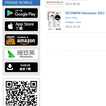
FRIDAE MOBILE
2013-06-01
TECHNOW Halloween 2013
Dance Party
Shanghai
,
China
2013-10-25