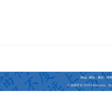
Blog
-
關於
-
廣告
-
招
© 版權所有 2026 fridae.a