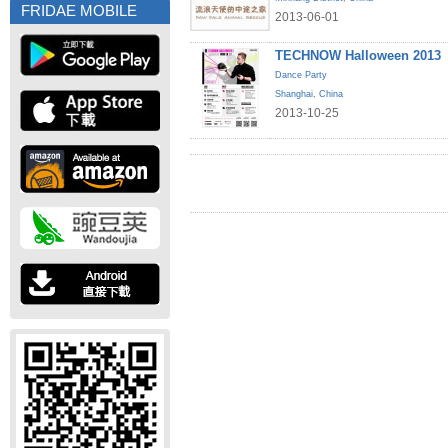
FRIDAE MOBILE
2013-06-01
TECHNOW Halloween 2013
Dance Party
Shanghai
,
China
2013-10-25