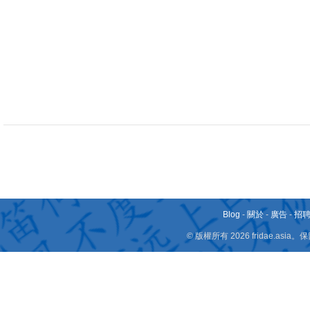
Blog
-
關於
-
廣告
-
招
© 版權所有 2026 fridae.a