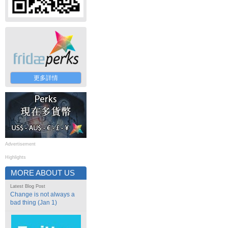
更多詳情
Advertisement
Highlights
MORE ABOUT US
Latest Blog Post
Change is not always a
bad thing (Jan 1)