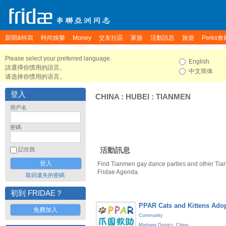
新聞&特寫
時尚娛樂
Money
交友社區
家族
活動訊息
旅遊
Perks會
Please select your preferred language.
English
請選擇你慣用的語言。
中文简体
请选择你惯用的语言。
登入
CHINA
:
HUBEI
:
TIANMEN
用戶名
密碼
活動訊息
記住我
Find Tianmen gay dance parties and other Tia
Fridae Agenda.
取回遺失的密碼
初到 FRIDAE？
PPAR Cats and Kittens Ado
免費加入
Community
Minhang District
,
China