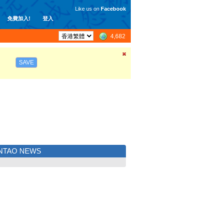
Like us on
Facebook
免費加入!
登入
4,682
SAVE
NTAO NEWS