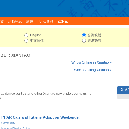
家族
活動訊息
旅遊
Perks會籍
ZONE:
English
台灣繁體
中文简体
香港繁體
BEI
:
XIANTAO
Who's Online in Xiantao »
Who's Visiting Xiantao »
XIA
gay dance parties and other Xiantao gay pride events using
a.
PPAR Cats and Kittens Adoption Weekends!
Community
Minhang District
,
China