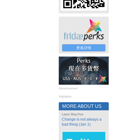
更多詳情
Advertisement
Highlights
MORE ABOUT US
Latest Blog Post
Change is not always a
bad thing (Jan 1)