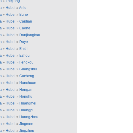
a
»
Zhejiang
a
»
Hubei
»
Anlu
a
»
Hubei
»
Buhe
a
»
Hubei
»
Caidian
a
»
Hubei
»
Caohe
a
»
Hubei
»
Danjiangkou
a
»
Hubei
»
Daye
a
»
Hubei
»
Enshi
a
»
Hubei
»
Ezhou
a
»
Hubei
»
Fengkou
a
»
Hubei
»
Guangshui
a
»
Hubei
»
Gucheng
a
»
Hubei
»
Hanchuan
a
»
Hubei
»
Hongan
a
»
Hubei
»
Honghu
a
»
Hubei
»
Huangmei
a
»
Hubei
»
Huangpi
a
»
Hubei
»
Huangzhou
a
»
Hubei
»
Jingmen
a
»
Hubei
»
Jingzhou