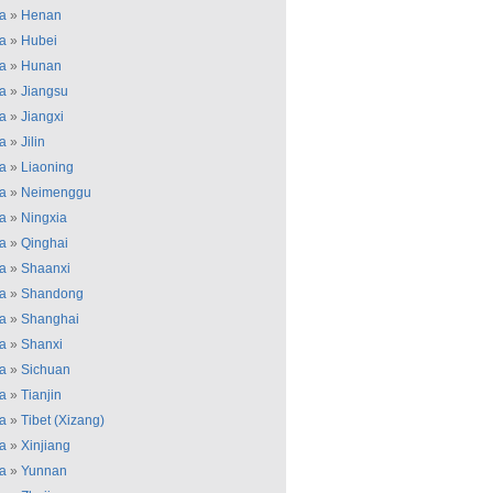
a
»
Henan
a
»
Hubei
a
»
Hunan
a
»
Jiangsu
a
»
Jiangxi
a
»
Jilin
a
»
Liaoning
a
»
Neimenggu
a
»
Ningxia
a
»
Qinghai
a
»
Shaanxi
a
»
Shandong
a
»
Shanghai
a
»
Shanxi
a
»
Sichuan
a
»
Tianjin
a
»
Tibet (Xizang)
a
»
Xinjiang
a
»
Yunnan