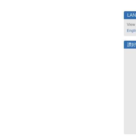
LA
View 
Engli
讚