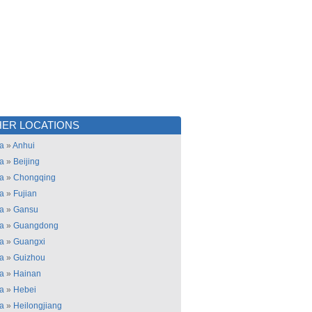
ER LOCATIONS
a
»
Anhui
a
»
Beijing
a
»
Chongqing
a
»
Fujian
a
»
Gansu
a
»
Guangdong
a
»
Guangxi
a
»
Guizhou
a
»
Hainan
a
»
Hebei
a
»
Heilongjiang