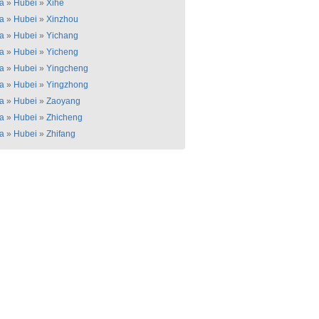
a
»
Hubei
»
Xihe
a
»
Hubei
»
Xinzhou
a
»
Hubei
»
Yichang
a
»
Hubei
»
Yicheng
a
»
Hubei
»
Yingcheng
a
»
Hubei
»
Yingzhong
a
»
Hubei
»
Zaoyang
a
»
Hubei
»
Zhicheng
a
»
Hubei
»
Zhifang