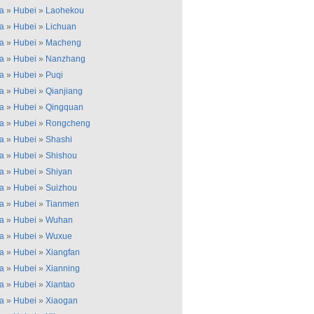
a
»
Hubei
»
Laohekou
a
»
Hubei
»
Lichuan
a
»
Hubei
»
Macheng
a
»
Hubei
»
Nanzhang
a
»
Hubei
»
Puqi
a
»
Hubei
»
Qianjiang
a
»
Hubei
»
Qingquan
a
»
Hubei
»
Rongcheng
a
»
Hubei
»
Shashi
a
»
Hubei
»
Shishou
a
»
Hubei
»
Shiyan
a
»
Hubei
»
Suizhou
a
»
Hubei
»
Tianmen
a
»
Hubei
»
Wuhan
a
»
Hubei
»
Wuxue
a
»
Hubei
»
Xiangfan
a
»
Hubei
»
Xianning
a
»
Hubei
»
Xiantao
a
»
Hubei
»
Xiaogan