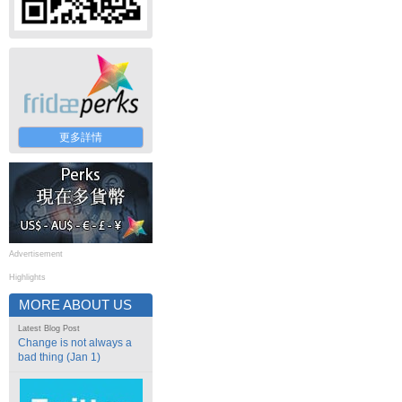
更多詳情
Advertisement
Highlights
MORE ABOUT US
Latest Blog Post
Change is not always a
bad thing (Jan 1)