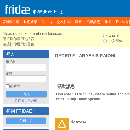
新聞&特寫
時尚娛樂
Money
交友社區
家族
活動訊息
旅遊
Perks會
Please select your preferred language.
English
請選擇你慣用的語言。
中文简体
请选择你惯用的语言。
登入
GEORGIA
:
ABASHIS RAIONI
用戶名
密碼
活動訊息
記住我
Find Abashis Raioni gay dance parties and oth
events using Fridae Agenda.
取回遺失的密碼
初到 FRIDAE？
免費加入
No Events