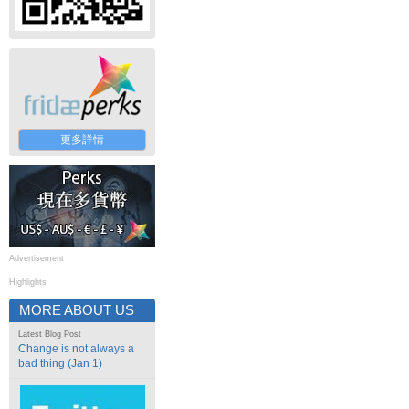
更多詳情
Advertisement
Highlights
MORE ABOUT US
Latest Blog Post
Change is not always a
bad thing (Jan 1)