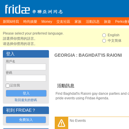
新聞&特寫
時尚娛樂
Money
交友社區
家族
活動訊息
旅遊
Perks會
Please select your preferred language.
English
請選擇你慣用的語言。
中文简体
请选择你惯用的语言。
登入
GEORGIA
:
BAGHDAT'IS RAIONI
用戶名
密碼
活動訊息
記住我
Find Baghdat'is Raioni gay dance parties and 
pride events using Fridae Agenda.
取回遺失的密碼
初到 FRIDAE？
免費加入
No Events