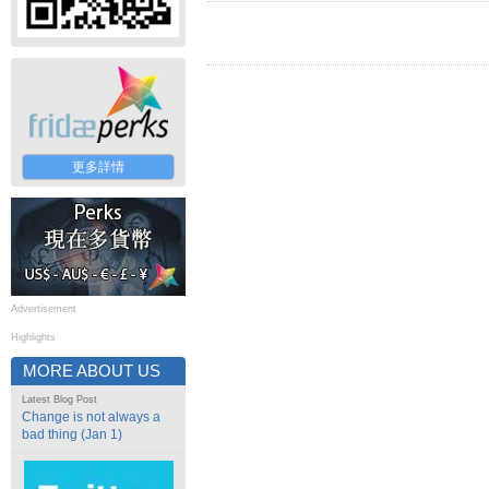
更多詳情
Advertisement
Highlights
MORE ABOUT US
Latest Blog Post
Change is not always a
bad thing (Jan 1)