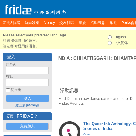
新聞&特寫
時尚娛樂
Money
交友社區
家族
活動訊息
旅遊
Perks會
Please select your preferred language.
English
請選擇你慣用的語言。
中文简体
请选择你惯用的语言。
登入
INDIA
:
CHHATTISGARH
:
DHAMTAR
用戶名
密碼
活動訊息
記住我
Find Dhamtari gay dance parties and other Dha
Fridae Agenda.
取回遺失的密碼
初到 FRIDAE？
The Queer Ink Anthology: 
免費加入
Stories of India
Other