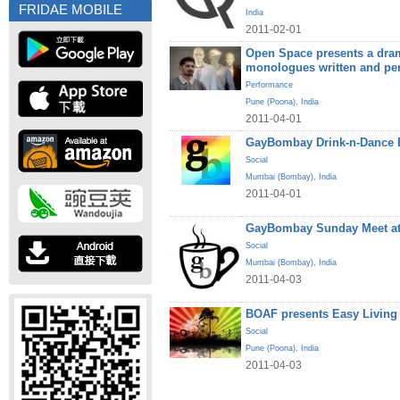
FRIDAE MOBILE
India
2011-02-01
Open Space presents a dram
monologues written and pe
Performance
Pune (Poona)
,
India
2011-04-01
GayBombay Drink-n-Dance B
Social
Mumbai (Bombay)
,
India
2011-04-01
GayBombay Sunday Meet at
Social
Mumbai (Bombay)
,
India
2011-04-03
BOAF presents Easy Living
Social
Pune (Poona)
,
India
2011-04-03