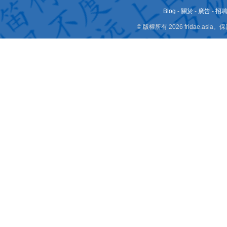
Blog
-
關於
-
廣告
-
招
© 版權所有 2026 fridae.a