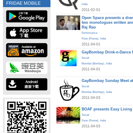
FRIDAE MOBILE
India
2011-02-01
Open Space presents a dram
two monologues written an
Raj Rao
Performance
Pune (Poona)
,
India
2011-04-01
GayBombay Drink-n-Dance B
Social
Mumbai (Bombay)
,
India
2011-04-01
GayBombay Sunday Meet at
Social
Mumbai (Bombay)
,
India
2011-04-03
BOAF presents Easy Living
Social
Pune (Poona)
,
India
2011-04-03