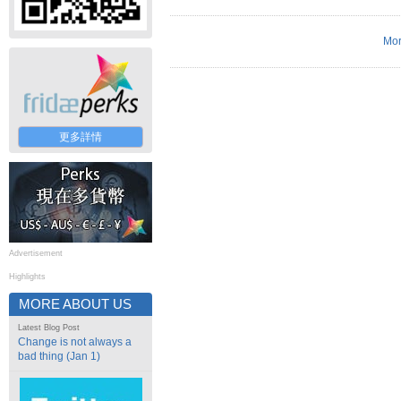
Mor
更多詳情
Advertisement
Highlights
MORE ABOUT US
Latest Blog Post
Change is not always a
bad thing (Jan 1)