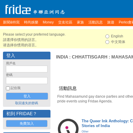
新聞&特寫
時尚娛樂
Money
交友社區
家族
活動訊息
旅遊
Perks會
Please select your preferred language.
English
請選擇你慣用的語言。
中文简体
请选择你惯用的语言。
登入
INDIA
:
CHHATTISGARH
:
MAHASA
用戶名
密碼
活動訊息
記住我
Find Mahasamund gay dance parties and oth
pride events using Fridae Agenda.
取回遺失的密碼
初到 FRIDAE？
The Queer Ink Anthology: 
免費加入
Stories of India
Other