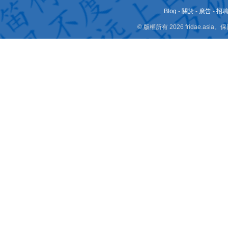
Blog
-
關於
-
廣告
-
招
© 版權所有 2026 fridae.a