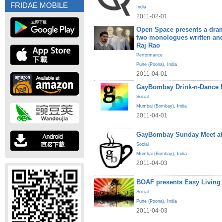
FRIDAE MOBILE
India
2011-02-01
Open Space presents a dram
two monologues written an
Raj Rao
Performance
Pune (Poona)
,
India
2011-04-01
GayBombay Drink-n-Dance B
Social
Mumbai (Bombay)
,
India
2011-04-01
GayBombay Sunday Meet at
Social
Mumbai (Bombay)
,
India
2011-04-03
BOAF presents Easy Living
Social
Pune (Poona)
,
India
2011-04-03