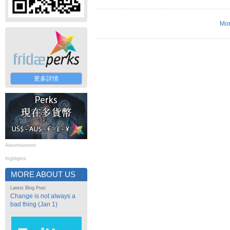
Mor
更多詳情
Advertisement
Highlights
MORE ABOUT US
Latest Blog Post
Change is not always a
bad thing (Jan 1)