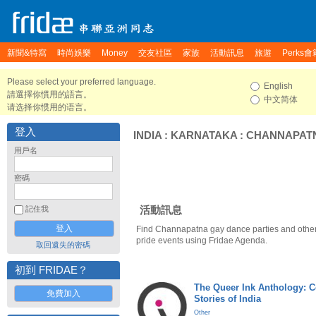
新聞&特寫
時尚娛樂
Money
交友社區
家族
活動訊息
旅遊
Perks會
Please select your preferred language.
English
請選擇你慣用的語言。
中文简体
请选择你惯用的语言。
登入
INDIA
:
KARNATAKA
:
CHANNAPAT
用戶名
密碼
活動訊息
記住我
Find Channapatna gay dance parties and oth
pride events using Fridae Agenda.
取回遺失的密碼
初到 FRIDAE？
The Queer Ink Anthology: 
免費加入
Stories of India
Other