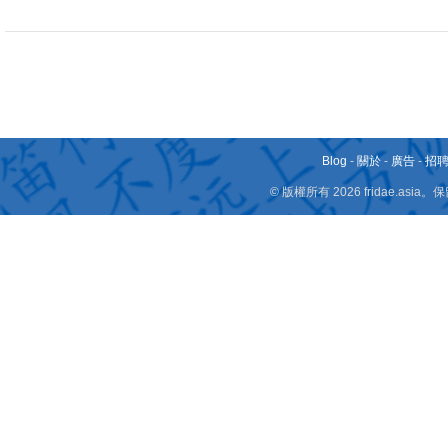
Blog
-
關於
-
廣告
-
招
© 版權所有 2026 fridae.a