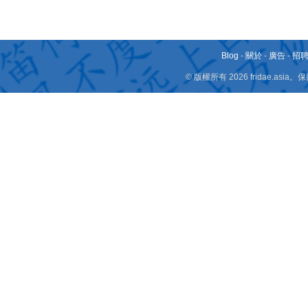
Blog
-
關於
-
廣告
-
招
© 版權所有 2026 fridae.a