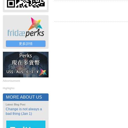
更多詳情
Advertisement
Highlights
MORE ABOUT US
Latest Blog Post
Change is not always a
bad thing (Jan 1)