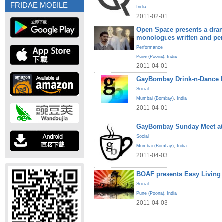
FRIDAE MOBILE
India
2011-02-01
Open Space presents a dram
monologues written and pe
Performance
Pune (Poona)
,
India
2011-04-01
GayBombay Drink-n-Dance B
Social
Mumbai (Bombay)
,
India
2011-04-01
GayBombay Sunday Meet at
Social
Mumbai (Bombay)
,
India
2011-04-03
BOAF presents Easy Living
Social
Pune (Poona)
,
India
2011-04-03