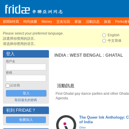
新聞&特寫
時尚娛樂
Money
交友社區
家族
活動訊息
旅遊
Perks會
Please select your preferred language.
English
請選擇你慣用的語言。
中文简体
请选择你惯用的语言。
登入
INDIA
:
WEST BENGAL
:
GHATAL
用戶名
密碼
活動訊息
記住我
Find Ghatal gay dance parties and other Ghatal
Agenda.
取回遺失的密碼
初到 FRIDAE？
The Queer Ink Anthology: 
免費加入
of India
Other