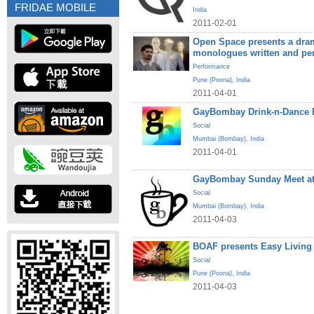
FRIDAE MOBILE
India
2011-02-01
Open Space presents a dram
monologues written and pe
Performance
Pune (Poona)
,
India
2011-04-01
GayBombay Drink-n-Dance B
Social
Mumbai (Bombay)
,
India
2011-04-01
GayBombay Sunday Meet at
Social
Mumbai (Bombay)
,
India
2011-04-03
BOAF presents Easy Living
Social
Pune (Poona)
,
India
2011-04-03