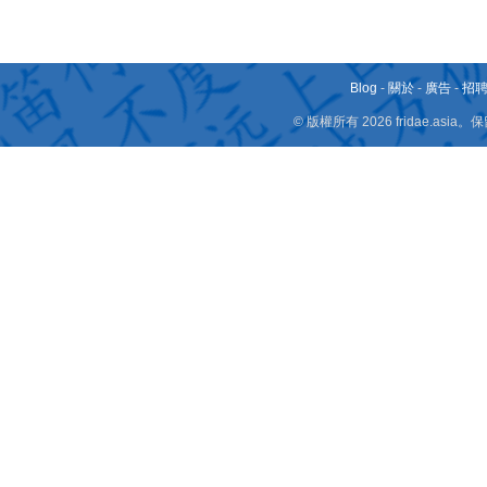
Blog
-
關於
-
廣告
-
招
© 版權所有 2026 fridae.a