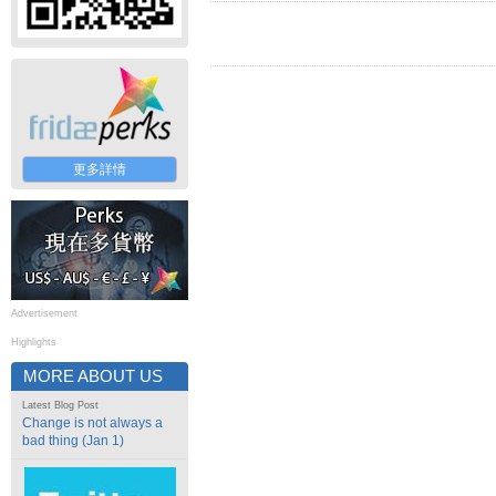
更多詳情
Advertisement
Highlights
MORE ABOUT US
Latest Blog Post
Change is not always a
bad thing (Jan 1)