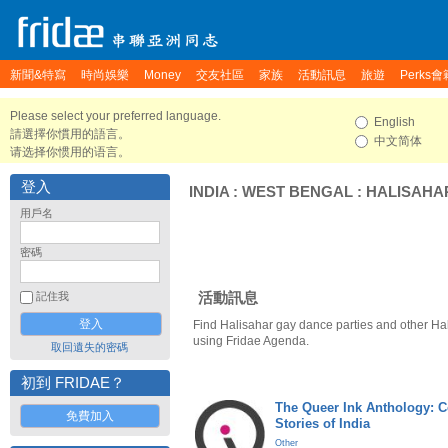
新聞&特寫
時尚娛樂
Money
交友社區
家族
活動訊息
旅遊
Perks會
Please select your preferred language.
English
請選擇你慣用的語言。
中文简体
请选择你惯用的语言。
登入
INDIA
:
WEST BENGAL
:
HALISAHA
用戶名
密碼
活動訊息
記住我
Find Halisahar gay dance parties and other Ha
using Fridae Agenda.
取回遺失的密碼
初到 FRIDAE？
The Queer Ink Anthology: 
免費加入
Stories of India
Other