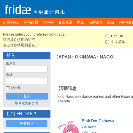
新聞&特寫
時尚娛樂
Money
交友社區
家族
活動訊息
旅遊
Perks會
Please select your preferred language.
English
請選擇你慣用的語言。
中文简体
请选择你惯用的语言。
登入
JAPAN
:
OKINAWA
:
NAGO
用戶名
密碼
活動訊息
記住我
Find Nago gay dance parties and other Nago g
Agenda.
取回遺失的密碼
初到 FRIDAE？
Pink Dot Okinawa
免費加入
Community
Naha
,
Japan