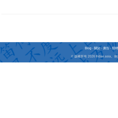
Blog
-
關於
-
廣告
-
招
© 版權所有 2026 fridae.a