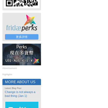
更多詳情
Advertisement
Highlights
MORE ABOUT US
Latest Blog Post
Change is not always a
bad thing (Jan 1)