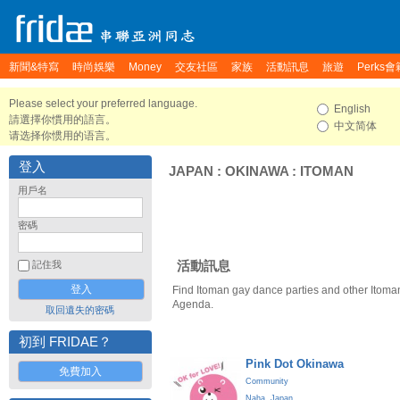
新聞&特寫
時尚娛樂
Money
交友社區
家族
活動訊息
旅遊
Perks會
Please select your preferred language.
English
請選擇你慣用的語言。
中文简体
请选择你惯用的语言。
登入
JAPAN
:
OKINAWA
:
ITOMAN
用戶名
密碼
活動訊息
記住我
Find Itoman gay dance parties and other Itoma
Agenda.
取回遺失的密碼
初到 FRIDAE？
Pink Dot Okinawa
免費加入
Community
Naha
,
Japan