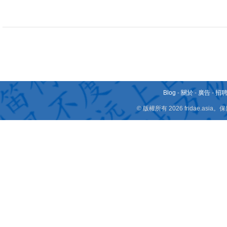
Blog
-
關於
-
廣告
-
招
© 版權所有 2026 fridae.a