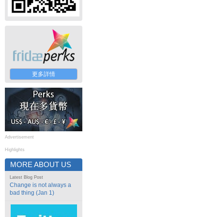
更多詳情
Advertisement
Highlights
MORE ABOUT US
Latest Blog Post
Change is not always a
bad thing (Jan 1)