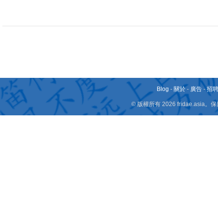
Blog
-
關於
-
廣告
-
招
© 版權所有 2026 fridae.a