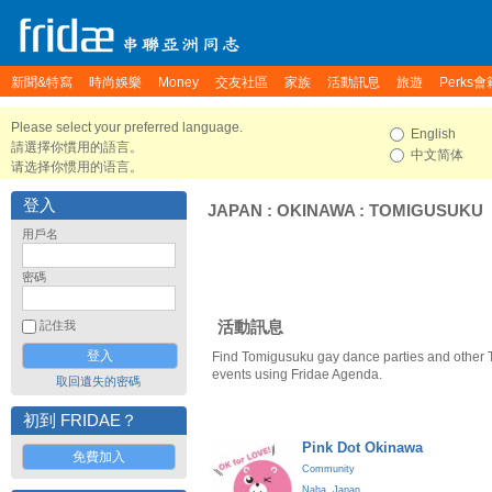
新聞&特寫
時尚娛樂
Money
交友社區
家族
活動訊息
旅遊
Perks會
Please select your preferred language.
English
請選擇你慣用的語言。
中文简体
请选择你惯用的语言。
登入
JAPAN
:
OKINAWA
:
TOMIGUSUKU
用戶名
密碼
活動訊息
記住我
Find Tomigusuku gay dance parties and other
events using Fridae Agenda.
取回遺失的密碼
初到 FRIDAE？
Pink Dot Okinawa
免費加入
Community
Naha
,
Japan