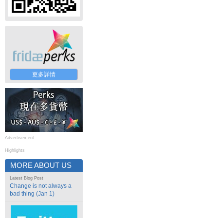
更多詳情
Advertisement
Highlights
MORE ABOUT US
Latest Blog Post
Change is not always a
bad thing (Jan 1)