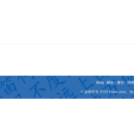
Blog
-
關於
-
廣告
-
招
© 版權所有 2026 fridae.a