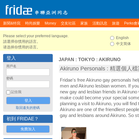
新聞&特寫
時尚娛樂
Money
交友社區
家族
活動訊息
旅遊
Perks會
Please select your preferred language.
English
請選擇你慣用的語言。
中文简体
请选择你惯用的语言。
登入
JAPAN
:
TOKYO
:
AKIRUNO
用戶名
Akiruno Personals : 精選個人
密碼
Fridae's free Akiruno gay personals he
men and Akiruno lesbian women. If you
new gay and lesbian friends in Akiruno 
記住我
make could become your special someon
planning a visit to Akiruno, you will fin
取回遺失的密碼
Akiruno are one of the friendliest people
gay and lesbians around Akiruno. So st
初到 FRIDAE？
免費加入