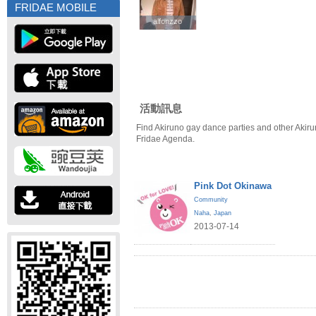
FRIDAE MOBILE
alfonzzo
alfonzzo
活動訊息
Find Akiruno gay dance parties and other Akiru
Fridae Agenda.
Pink Dot Okinawa
Community
Naha
,
Japan
2013-07-14