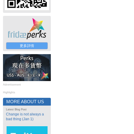
更多詳情
Advertisement
Highlights
MORE ABOUT US
Latest Blog Post
Change is not always a
bad thing (Jan 1)