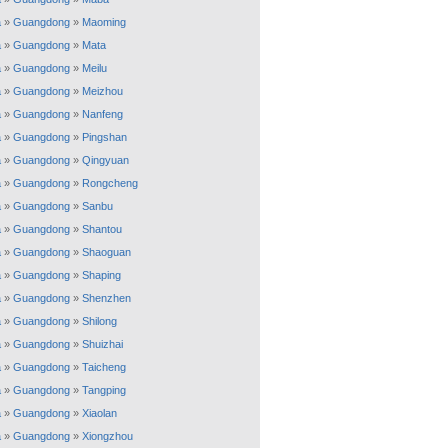
a
»
Guangdong
»
Maoming
a
»
Guangdong
»
Mata
a
»
Guangdong
»
Meilu
a
»
Guangdong
»
Meizhou
a
»
Guangdong
»
Nanfeng
a
»
Guangdong
»
Pingshan
a
»
Guangdong
»
Qingyuan
a
»
Guangdong
»
Rongcheng
a
»
Guangdong
»
Sanbu
a
»
Guangdong
»
Shantou
a
»
Guangdong
»
Shaoguan
a
»
Guangdong
»
Shaping
a
»
Guangdong
»
Shenzhen
a
»
Guangdong
»
Shilong
a
»
Guangdong
»
Shuizhai
a
»
Guangdong
»
Taicheng
a
»
Guangdong
»
Tangping
a
»
Guangdong
»
Xiaolan
a
»
Guangdong
»
Xiongzhou