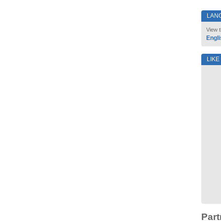
LAN
View t
Engli
LIKE
Part