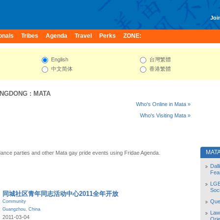
Join
onals
Tribes
Agenda
Travel
Perks
ZONE:
English
台灣繁體
中文简体
香港繁體
NGDONG
:
MATA
Who's Online in Mata »
Who's Visiting Mata »
MAT
ance parties and other Mata gay pride events using Fridae Agenda.
Dal
Fea
LGB
Soc
同城社区青年同志活动中心2011全年开放
Quee
Community
Guangzhou
,
China
Law
2011-03-04
Orie