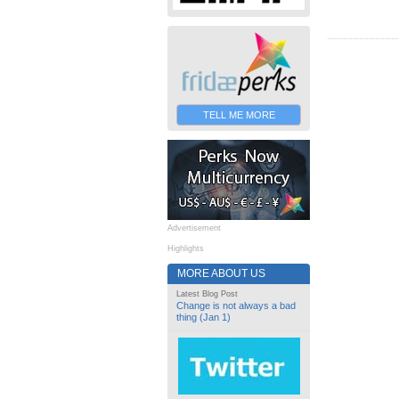
TELL ME MORE
Advertisement
Highlights
MORE ABOUT US
Latest Blog Post
Change is not always a bad
thing (Jan 1)