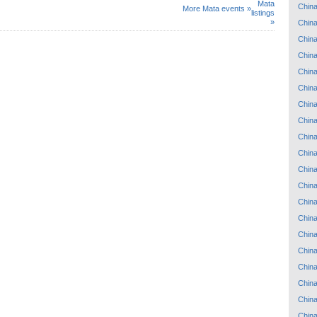
Mata
Chin
More Mata events »
listings
»
Chin
Chin
Chin
Chin
Chin
Chin
Chin
Chin
Chin
Chin
Chin
Chin
Chin
Chin
Chin
Chin
Chin
Chin
Chin