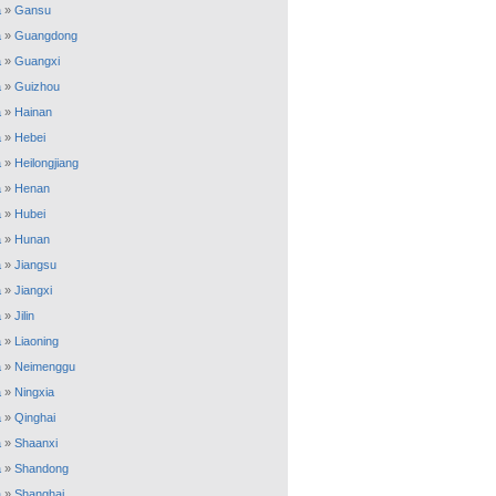
a
»
Gansu
a
»
Guangdong
a
»
Guangxi
a
»
Guizhou
a
»
Hainan
a
»
Hebei
a
»
Heilongjiang
a
»
Henan
a
»
Hubei
a
»
Hunan
a
»
Jiangsu
a
»
Jiangxi
a
»
Jilin
a
»
Liaoning
a
»
Neimenggu
a
»
Ningxia
a
»
Qinghai
a
»
Shaanxi
a
»
Shandong
a
»
Shanghai