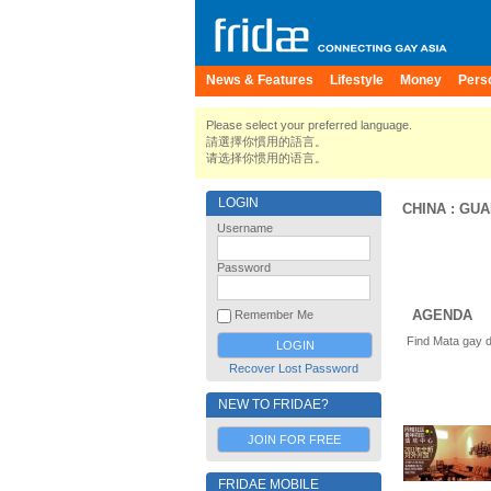
News & Features
Lifestyle
Money
Pers
Please select your preferred language.
請選擇你慣用的語言。
请选择你惯用的语言。
LOGIN
CHINA
:
GUA
Username
Password
AGENDA
Remember Me
Find Mata gay d
Recover Lost Password
NEW TO FRIDAE?
JOIN FOR FREE
FRIDAE MOBILE