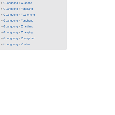
a
»
Guangdong
»
Xucheng
a
»
Guangdong
»
Yangjiang
a
»
Guangdong
»
Yuancheng
a
»
Guangdong
»
Yuncheng
a
»
Guangdong
»
Zhanjiang
a
»
Guangdong
»
Zhaoqing
a
»
Guangdong
»
Zhongshan
a
»
Guangdong
»
Zhuhai