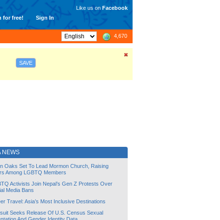
Like us on
Facebook
 for free!
Sign In
4,670
SAVE
A NEWS
lin Oaks Set To Lead Mormon Church, Raising
rs Among LGBTQ Members
TQ Activists Join Nepal’s Gen Z Protests Over
ial Media Bans
r Travel: Asia’s Most Inclusive Destinations
suit Seeks Release Of U.S. Census Sexual
ntation And Gender Identity Data