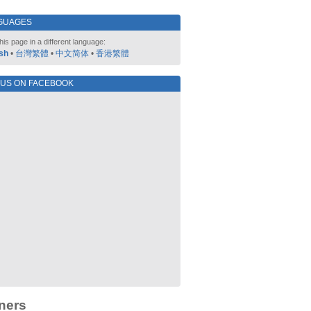
GUAGES
his page in a different language:
sh
•
台灣繁體
•
中文简体
•
香港繁體
 US ON FACEBOOK
ners