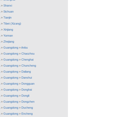
a
»
Shanxi
a
»
Sichuan
a
»
Tianjin
a
»
Tibet (Xizang)
a
»
Xinjiang
a
»
Yunnan
a
»
Zhejiang
a
»
Guangdong
»
Anbu
a
»
Guangdong
»
Chaozhou
a
»
Guangdong
»
Chenghai
a
»
Guangdong
»
Chuncheng
a
»
Guangdong
»
Daliang
a
»
Guangdong
»
Danshui
a
»
Guangdong
»
Dongguan
a
»
Guangdong
»
Donghai
a
»
Guangdong
»
Dongli
a
»
Guangdong
»
Dongzhen
a
»
Guangdong
»
Ducheng
a
»
Guangdong
»
Encheng