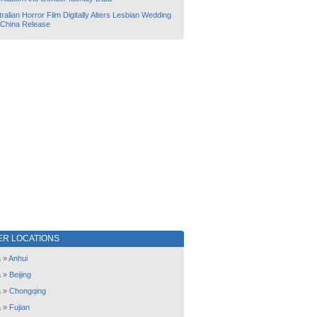
ralian Horror Film Digitally Alters Lesbian Wedding
 China Release
ER LOCATIONS
a
»
Anhui
a
»
Beijing
a
»
Chongqing
a
»
Fujian