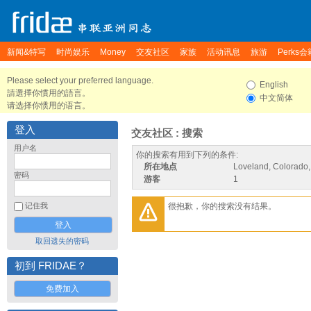
新闻&特写
时尚娱乐
Money
交友社区
家族
活动讯息
旅游
Perks会
Please select your preferred language.
English
請選擇你慣用的語言。
中文简体
请选择你惯用的语言。
登入
交友社区 : 搜索
用户名
你的搜索有用到下列的条件:
所在地点
Loveland, Colorado,
密码
游客
1
很抱歉，你的搜索没有结果。
记住我
取回遗失的密码
初到 FRIDAE？
免费加入