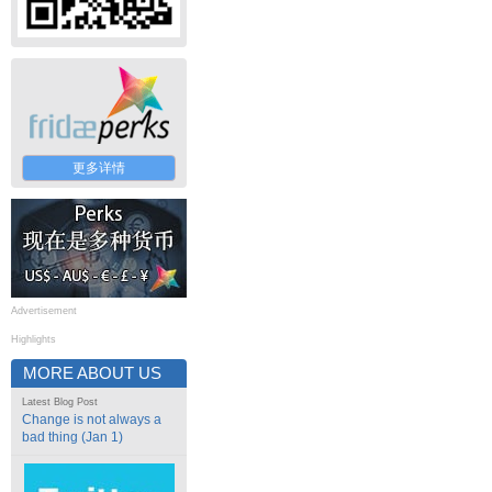
更多详情
Advertisement
Highlights
MORE ABOUT US
Latest Blog Post
Change is not always a
bad thing (Jan 1)