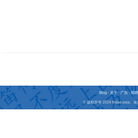
Blog
-
关于
-
广告
-
招
© 版权所有 2026 fridae.a