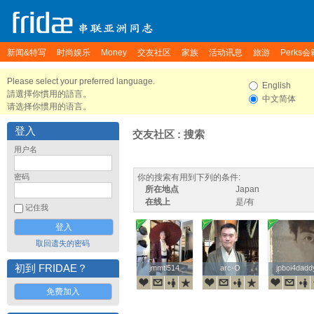
新闻&特写
时尚娱乐
Money
交友社区
家族
活动讯息
旅游
Perks会
Please select your preferred language.
English
請選擇你慣用的語言。
中文简体
请选择你惯用的语言。
登入
交友社区 : 搜索
用户名
密码
你的搜索有用到下列的条件:
所在地点
Japan
在线上
是/有
记住我
取回遗失的密码
初到 FRIDAE？
jmmtl514
jmmtl514
arc-O
arc-O
jpboi4dadd
jpboi4dadd
免费加入