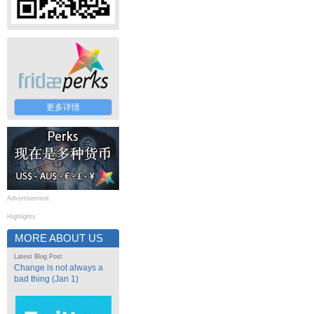
更多详情
Advertisement
Highlights
MORE ABOUT US
Latest Blog Post
Change is not always a
bad thing (Jan 1)