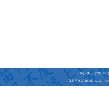
Blog
-
关于
-
广告
-
招
© 版权所有 2026 fridae.a