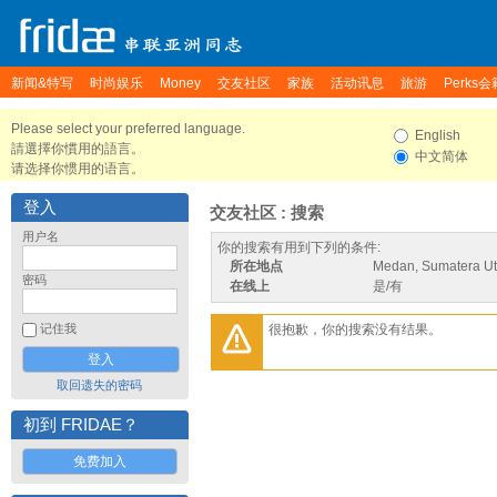
新闻&特写
时尚娱乐
Money
交友社区
家族
活动讯息
旅游
Perks会
Please select your preferred language.
English
請選擇你慣用的語言。
中文简体
请选择你惯用的语言。
登入
交友社区 : 搜索
用户名
你的搜索有用到下列的条件:
所在地点
Medan, Sumatera Ut
密码
在线上
是/有
很抱歉，你的搜索没有结果。
记住我
取回遗失的密码
初到 FRIDAE？
免费加入