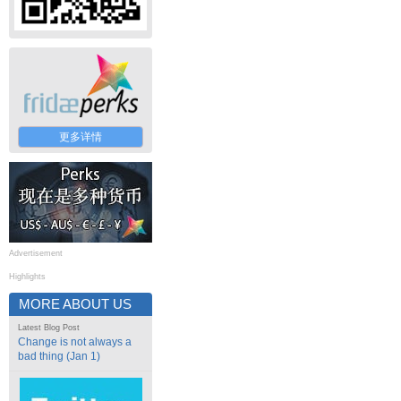
更多详情
Advertisement
Highlights
MORE ABOUT US
Latest Blog Post
Change is not always a
bad thing (Jan 1)