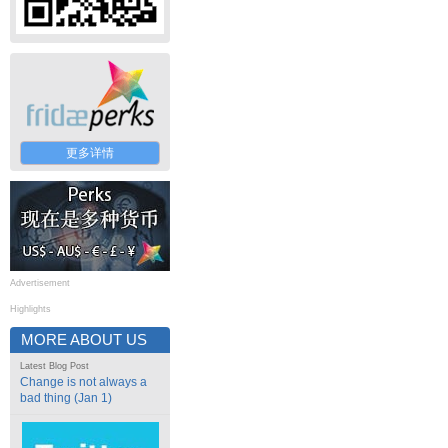
更多详情
Advertisement
Highlights
MORE ABOUT US
Latest Blog Post
Change is not always a
bad thing (Jan 1)