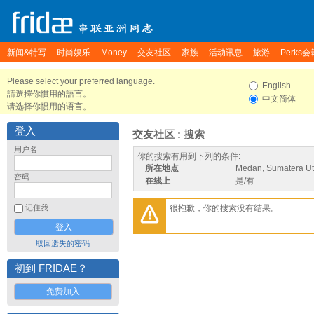
新闻&特写
时尚娱乐
Money
交友社区
家族
活动讯息
旅游
Perks会
Please select your preferred language.
English
請選擇你慣用的語言。
中文简体
请选择你惯用的语言。
登入
交友社区 : 搜索
用户名
你的搜索有用到下列的条件:
所在地点
Medan, Sumatera Ut
密码
在线上
是/有
很抱歉，你的搜索没有结果。
记住我
取回遗失的密码
初到 FRIDAE？
免费加入