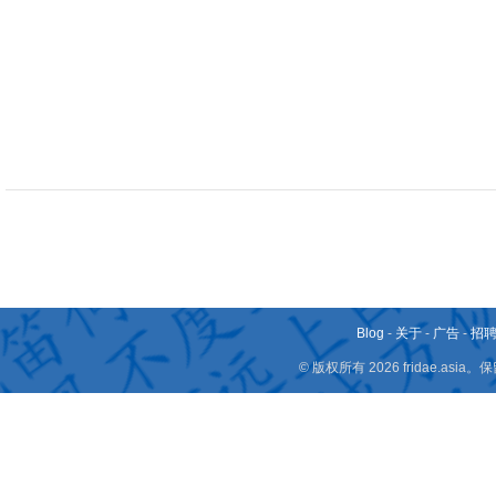
Blog
-
关于
-
广告
-
招
© 版权所有 2026 fridae.a