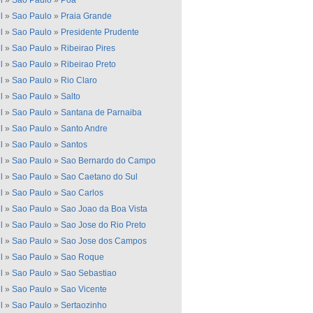
l
»
Sao Paulo
»
Poa
l
»
Sao Paulo
»
Praia Grande
l
»
Sao Paulo
»
Presidente Prudente
l
»
Sao Paulo
»
Ribeirao Pires
l
»
Sao Paulo
»
Ribeirao Preto
l
»
Sao Paulo
»
Rio Claro
l
»
Sao Paulo
»
Salto
l
»
Sao Paulo
»
Santana de Parnaiba
l
»
Sao Paulo
»
Santo Andre
l
»
Sao Paulo
»
Santos
l
»
Sao Paulo
»
Sao Bernardo do Campo
l
»
Sao Paulo
»
Sao Caetano do Sul
l
»
Sao Paulo
»
Sao Carlos
l
»
Sao Paulo
»
Sao Joao da Boa Vista
l
»
Sao Paulo
»
Sao Jose do Rio Preto
l
»
Sao Paulo
»
Sao Jose dos Campos
l
»
Sao Paulo
»
Sao Roque
l
»
Sao Paulo
»
Sao Sebastiao
l
»
Sao Paulo
»
Sao Vicente
l
»
Sao Paulo
»
Sertaozinho