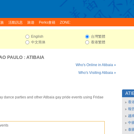
家族
活動訊息
旅遊
Perks會籍
ZONE:
English
台灣繁體
中文简体
香港繁體
AO PAULO
:
ATIBAIA
Who's Online in Atibaia »
Who's Visiting Atibaia »
ATI
ay dance parties and other Atibaia gay pride events using Fridae
香
報
越
中
vents
泰