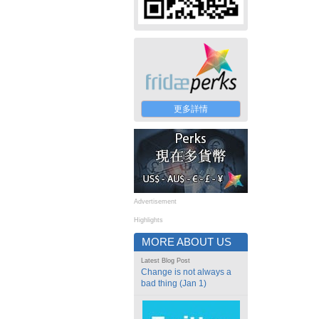
更多詳情
Advertisement
Highlights
MORE ABOUT US
Latest Blog Post
Change is not always a
bad thing (Jan 1)