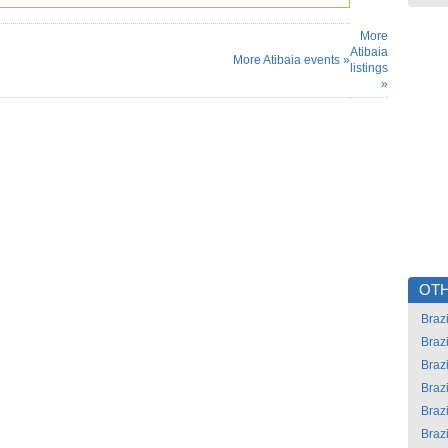
More
Atibaia
More Atibaia events »
listings
»
OTH
Brazi
Brazi
Brazi
Brazi
Brazi
Brazi