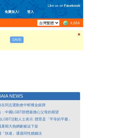
Like us on
Facebook
免費加入!
登入
4,684
SAVE
BAIA NEWS
港在同志運動會中斬獲金銀牌
告：中國LGBT群體最擔心父母的期望
南LGBT活動人士表示: 體育是「平等的平臺」
國暑期大熱網劇被迫下架
國「快速」通過同性婚姻法