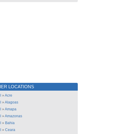
ER LOCATIONS
l
»
Acre
l
»
Alagoas
l
»
Amapa
l
»
Amazonas
l
»
Bahia
l
»
Ceara