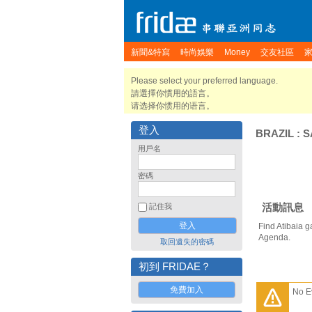
新聞&特寫
時尚娛樂
Money
交友社區
Please select your preferred language.
請選擇你慣用的語言。
请选择你惯用的语言。
登入
BRAZIL
:
S
用戶名
密碼
活動訊息
記住我
Find Atibaia g
Agenda.
取回遺失的密碼
初到 FRIDAE？
免費加入
No E