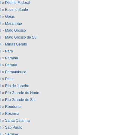
l
»
Distrito Federal
l
»
Espirito Santo
l
»
Goias
l
»
Maranhao
l
»
Mato Grosso
l
»
Mato Grosso do Sul
l
»
Minas Gerais
l
»
Para
l
»
Paraiba
l
»
Parana
l
»
Pernambuco
l
»
Piaui
l
»
Rio de Janeiro
l
»
Rio Grande do Norte
l
»
Rio Grande do Sul
l
»
Rondonia
l
»
Roraima
l
»
Santa Catarina
l
»
Sao Paulo
l
»
Sergipe