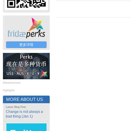
更多详情
Advertisement
Highlights
MORE ABOUT US
Latest Blog Post
Change is not always a
bad thing (Jan 1)