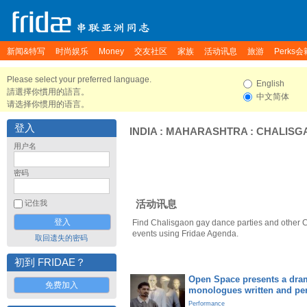
新闻&特写
时尚娱乐
Money
交友社区
家族
活动讯息
旅游
Perks会
Please select your preferred language.
English
請選擇你慣用的語言。
中文简体
请选择你惯用的语言。
登入
INDIA
:
MAHARASHTRA
:
CHALISG
用户名
密码
活动讯息
记住我
Find Chalisgaon gay dance parties and other 
events using Fridae Agenda.
取回遗失的密码
初到 FRIDAE？
Open Space presents a dram
免费加入
monologues written and pe
Performance