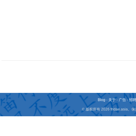
Blog
-
关于
-
广告
-
招
© 版权所有 2026 fridae.a