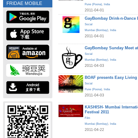
FRIDAE MOBILE
Pune (Poona)
,
India
2011-04-01
GayBombay Drink-n-Dance B
Social
Mumbai (Bombay)
,
India
2011-04-01
GayBombay Sunday Meet at
Social
Mumbai (Bombay)
,
India
2011-04-03
BOAF presents Easy Living
Social
Pune (Poona)
,
India
2011-04-03
KASHISH- Mumbai Internati
Festival 2011
Film
Mumbai (Bombay)
,
India
2011-04-22