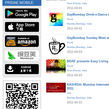
FRIDAE MOBILE
Pune (Poona)
,
India
2011-04-01
GayBombay Drink-n-Dance B
Social
Mumbai (Bombay)
,
India
2011-04-01
GayBombay Sunday Meet at
Social
Mumbai (Bombay)
,
India
2011-04-03
BOAF presents Easy Living
Social
Pune (Poona)
,
India
2011-04-03
KASHISH- Mumbai Internatio
2011
Film
Mumbai (Bombay)
,
India
2011-04-22