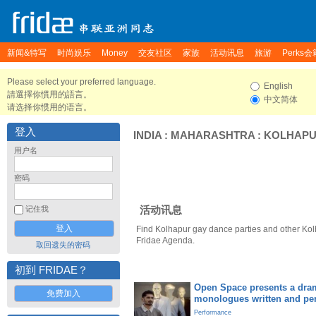
新闻&特写
时尚娱乐
Money
交友社区
家族
活动讯息
旅游
Perks会
Please select your preferred language.
English
請選擇你慣用的語言。
中文简体
请选择你惯用的语言。
登入
INDIA
:
MAHARASHTRA
:
KOLHAP
用户名
密码
活动讯息
记住我
Find Kolhapur gay dance parties and other Kol
Fridae Agenda.
取回遗失的密码
初到 FRIDAE？
Open Space presents a dram
免费加入
monologues written and pe
Performance