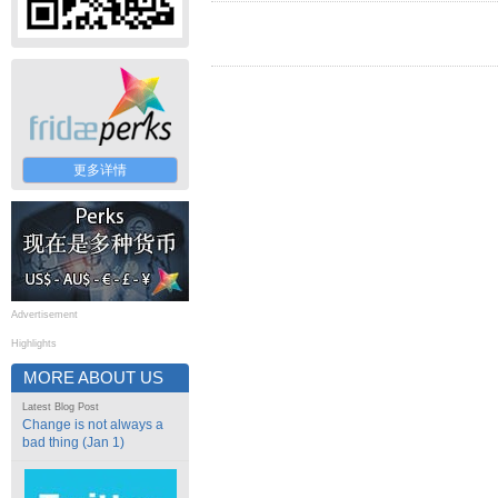
更多详情
Advertisement
Highlights
MORE ABOUT US
Latest Blog Post
Change is not always a
bad thing (Jan 1)