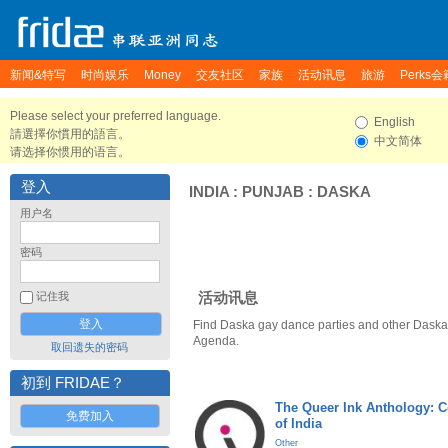
新闻&特写
时尚娱乐
Money
交友社区
家族
活动讯息
旅游
Perks会
Please select your preferred language.
English
請選擇你慣用的語言。
中文简体
请选择你惯用的语言。
登入
INDIA
:
PUNJAB
:
DASKA
用户名
密码
活动讯息
记住我
Find Daska gay dance parties and other Daska 
Agenda.
取回遗失的密码
初到 FRIDAE？
The Queer Ink Anthology: 
免费加入
of India
Other