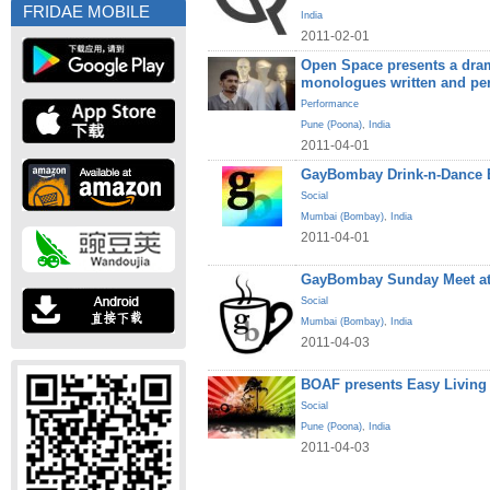
FRIDAE MOBILE
India
2011-02-01
Open Space presents a dram
monologues written and pe
Performance
Pune (Poona)
,
India
2011-04-01
GayBombay Drink-n-Dance B
Social
Mumbai (Bombay)
,
India
2011-04-01
GayBombay Sunday Meet at
Social
Mumbai (Bombay)
,
India
2011-04-03
BOAF presents Easy Living
Social
Pune (Poona)
,
India
2011-04-03