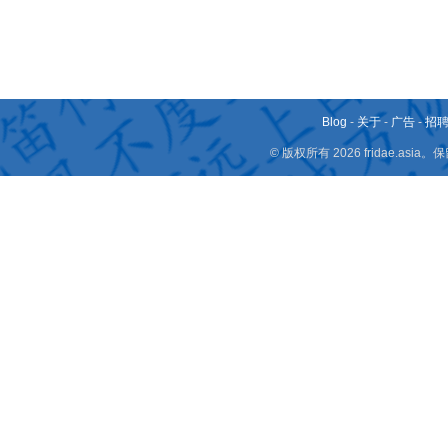
Blog
-
关于
-
广告
-
招
© 版权所有 2026 fridae.a