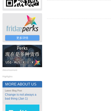
更多详情
Advertisement
Highlights
MORE ABOUT US
Latest Blog Post
Change is not always a
bad thing (Jan 1)