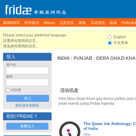
新闻&特写
时尚娱乐
Money
交友社区
家族
活动讯息
旅游
Perks会
Please select your preferred language.
English
請選擇你慣用的語言。
中文简体
请选择你惯用的语言。
登入
INDIA
:
PUNJAB
:
DERA GHAZI KH
用户名
密码
活动讯息
记住我
Find Dera Ghazi Khan gay dance parties and 
pride events using Fridae Agenda.
取回遗失的密码
初到 FRIDAE？
The Queer Ink Anthology: 
免费加入
of India
Other