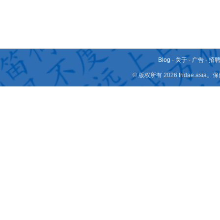
Blog
-
关于
-
广告
-
招
© 版权所有 2026 fridae.a