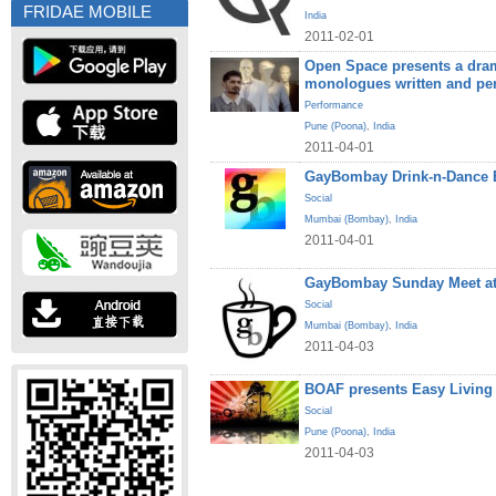
FRIDAE MOBILE
India
2011-02-01
Open Space presents a dram
monologues written and pe
Performance
Pune (Poona)
,
India
2011-04-01
GayBombay Drink-n-Dance B
Social
Mumbai (Bombay)
,
India
2011-04-01
GayBombay Sunday Meet at
Social
Mumbai (Bombay)
,
India
2011-04-03
BOAF presents Easy Living
Social
Pune (Poona)
,
India
2011-04-03