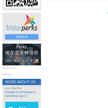
更多详情
Advertisement
Highlights
MORE ABOUT US
Latest Blog Post
Change is not always a
bad thing (Jan 1)