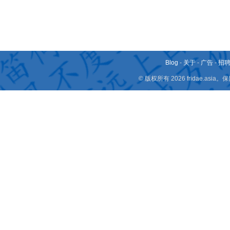
Blog
-
关于
-
广告
-
招
© 版权所有 2026 fridae.a