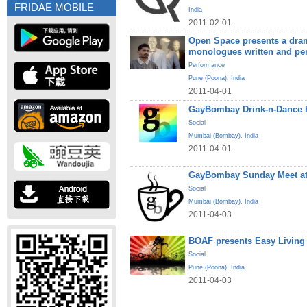
FRIDAE MOBILE
India
2011-02-01
Open Space presents a dram
monologues written and pe
Performance
Pune (Poona)
,
India
2011-04-01
GayBombay Drink-n-Dance B
Social
Mumbai (Bombay)
,
India
2011-04-01
GayBombay Sunday Meet at
Social
Mumbai (Bombay)
,
India
2011-04-03
BOAF presents Easy Living
Social
Pune (Poona)
,
India
2011-04-03