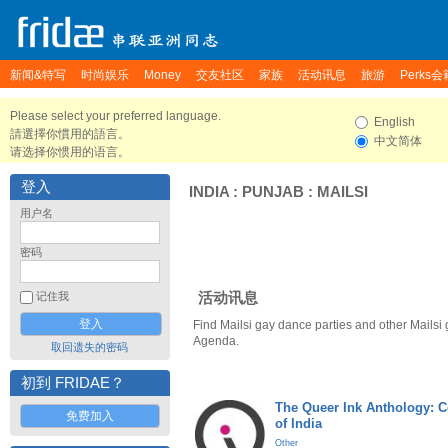
新闻&特写
时尚娱乐
Money
交友社区
家族
活动讯息
旅游
Perks会
Please select your preferred language.
English
請選擇你慣用的語言。
中文简体
请选择你惯用的语言。
登入
INDIA
:
PUNJAB
:
MAILSI
用户名
密码
活动讯息
记住我
Find Mailsi gay dance parties and other Mailsi
Agenda.
取回遗失的密码
初到 FRIDAE？
The Queer Ink Anthology: 
免费加入
of India
Other