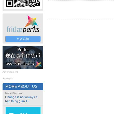
更多详情
Advertisement
Highlights
MORE ABOUT US
Latest Blog Post
Change is not always a
bad thing (Jan 1)