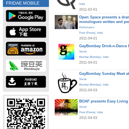
FRIDAE MOBILE
India
2011-02-01
Open Space presents a dram
monologues written and pe
Performance
Pune (Poona)
,
India
2011-04-01
GayBombay Drink-n-Dance B
Social
Mumbai (Bombay)
,
India
2011-04-01
GayBombay Sunday Meet at
Social
Mumbai (Bombay)
,
India
2011-04-03
BOAF presents Easy Living
Social
Pune (Poona)
,
India
2011-04-03