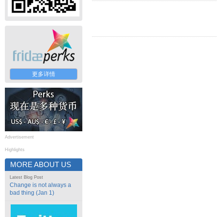
更多详情
Advertisement
Highlights
MORE ABOUT US
Latest Blog Post
Change is not always a
bad thing (Jan 1)