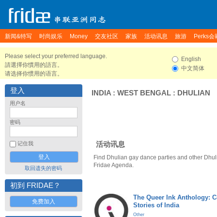
新闻&特写
时尚娱乐
Money
交友社区
家族
活动讯息
旅游
Perks会
Please select your preferred language.
English
請選擇你慣用的語言。
中文简体
请选择你惯用的语言。
登入
INDIA
:
WEST BENGAL
:
DHULIAN
用户名
密码
活动讯息
记住我
Find Dhulian gay dance parties and other Dhul
Fridae Agenda.
取回遗失的密码
初到 FRIDAE？
The Queer Ink Anthology: 
免费加入
Stories of India
Other