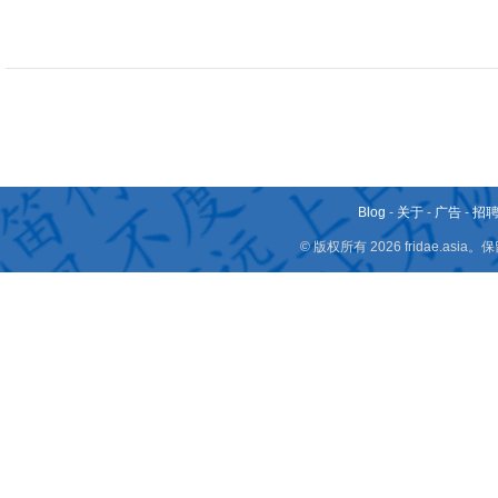
Blog
-
关于
-
广告
-
招
© 版权所有 2026 fridae.a