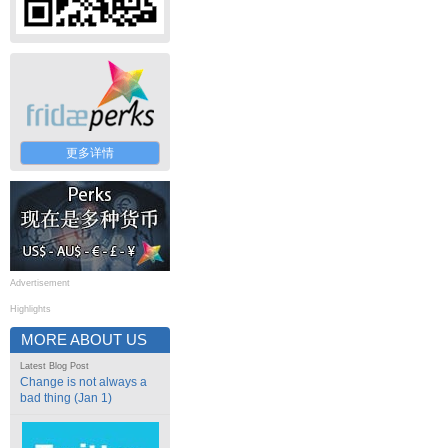
更多详情
Advertisement
Highlights
MORE ABOUT US
Latest Blog Post
Change is not always a
bad thing (Jan 1)