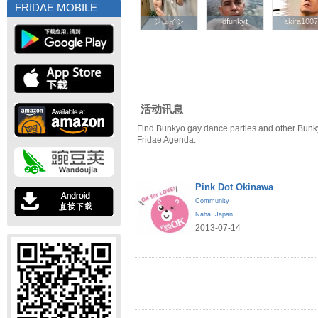
FRIDAE MOBILE
ジュイン
ジュイン
dfunkyt
dfunkyt
akira1007
akira1007
活动讯息
Find Bunkyo gay dance parties and other Bunk
Fridae Agenda.
Pink Dot Okinawa
Community
Naha
,
Japan
2013-07-14