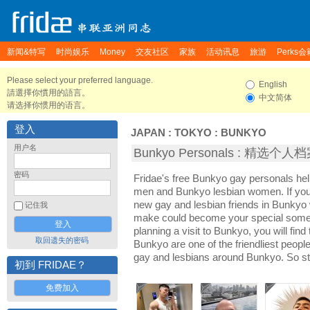
新闻&特写
时尚娱乐
Money
交友社区
家族
活动讯息
旅游
Perks会
Please select your preferred language.
English
請選擇你慣用的語言。
中文简体
请选择你惯用的语言。
登入
JAPAN
:
TOKYO
:
BUNKYO
用户名
Bunkyo Personals : 精选个人
密码
Fridae's free Bunkyo gay personals he
men and Bunkyo lesbian women. If you
new gay and lesbian friends in Bunkyo 
记住我
make could become your special someon
planning a visit to Bunkyo, you will find
取回遗失的密码
Bunkyo are one of the friendliest people
gay and lesbians around Bunkyo. So st
初到 FRIDAE？
免费加入