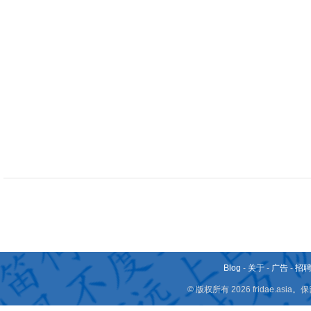
Blog
-
关于
-
广告
-
招
© 版权所有 2026 fridae.a