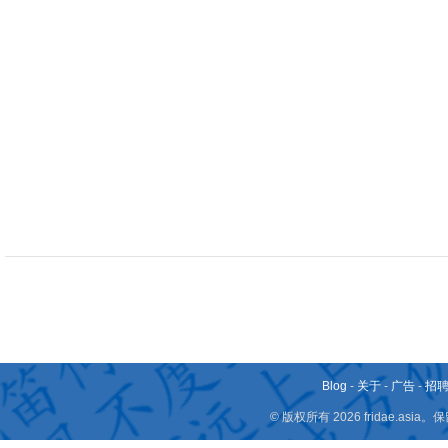
Blog
-
关于
-
广告
-
招
© 版权所有 2026 fridae.a