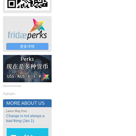
更多详情
Advertisement
Highlights
MORE ABOUT US
Latest Blog Post
Change is not always a
bad thing (Jan 1)