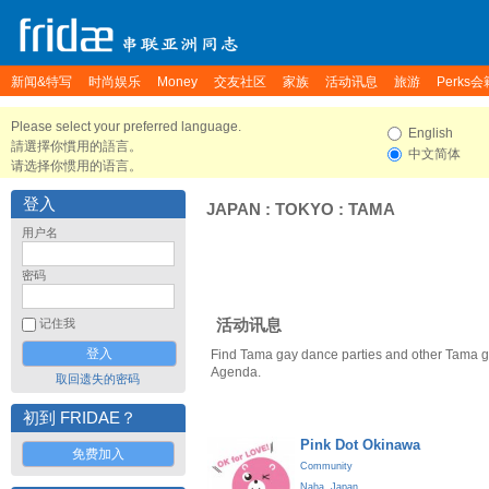
新闻&特写
时尚娱乐
Money
交友社区
家族
活动讯息
旅游
Perks会
Please select your preferred language.
English
請選擇你慣用的語言。
中文简体
请选择你惯用的语言。
登入
JAPAN
:
TOKYO
:
TAMA
用户名
密码
活动讯息
记住我
Find Tama gay dance parties and other Tama g
Agenda.
取回遗失的密码
初到 FRIDAE？
Pink Dot Okinawa
免费加入
Community
Naha
,
Japan