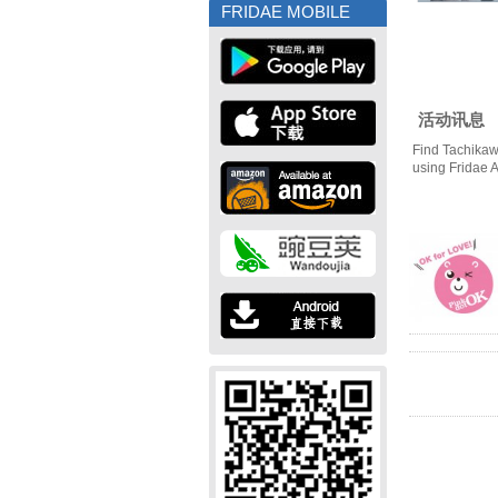
FRIDAE MOBILE
活动讯息
Find Tachikaw
using Fridae 