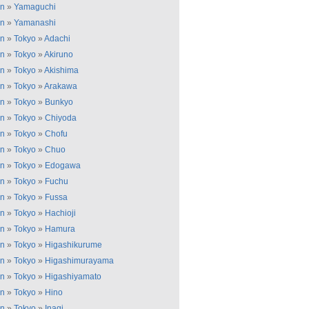
an
»
Yamaguchi
an
»
Yamanashi
an
»
Tokyo
»
Adachi
an
»
Tokyo
»
Akiruno
an
»
Tokyo
»
Akishima
an
»
Tokyo
»
Arakawa
an
»
Tokyo
»
Bunkyo
an
»
Tokyo
»
Chiyoda
an
»
Tokyo
»
Chofu
an
»
Tokyo
»
Chuo
an
»
Tokyo
»
Edogawa
an
»
Tokyo
»
Fuchu
an
»
Tokyo
»
Fussa
an
»
Tokyo
»
Hachioji
an
»
Tokyo
»
Hamura
an
»
Tokyo
»
Higashikurume
an
»
Tokyo
»
Higashimurayama
an
»
Tokyo
»
Higashiyamato
an
»
Tokyo
»
Hino
an
»
Tokyo
»
Inagi