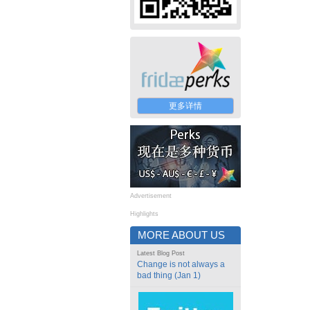
更多详情
Advertisement
Highlights
MORE ABOUT US
Latest Blog Post
Change is not always a
bad thing (Jan 1)