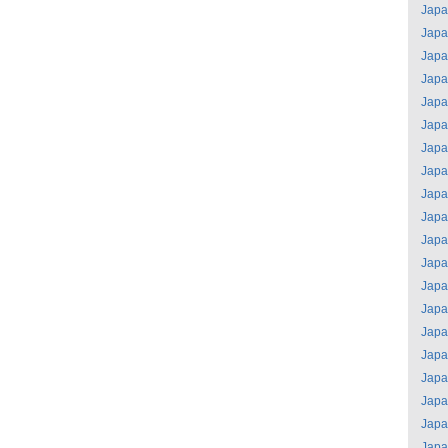
Jap
Jap
Jap
Jap
Jap
Jap
Jap
Jap
Jap
Jap
Jap
Jap
Jap
Jap
Jap
Jap
Jap
Jap
Jap
Jap