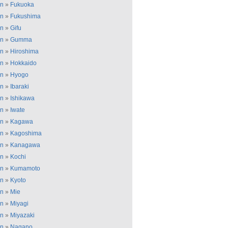
an
»
Fukuoka
an
»
Fukushima
an
»
Gifu
an
»
Gumma
an
»
Hiroshima
an
»
Hokkaido
an
»
Hyogo
an
»
Ibaraki
an
»
Ishikawa
an
»
Iwate
an
»
Kagawa
an
»
Kagoshima
an
»
Kanagawa
an
»
Kochi
an
»
Kumamoto
an
»
Kyoto
an
»
Mie
an
»
Miyagi
an
»
Miyazaki
an
»
Nagano