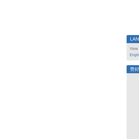
LA
View 
Engli
赞