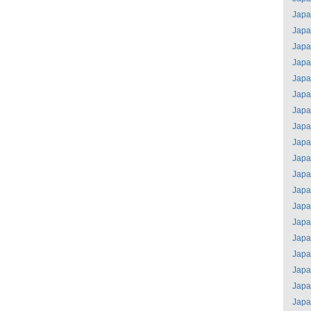
Jap
Jap
Jap
Jap
Jap
Jap
Jap
Jap
Jap
Jap
Jap
Jap
Jap
Jap
Jap
Jap
Jap
Jap
Jap