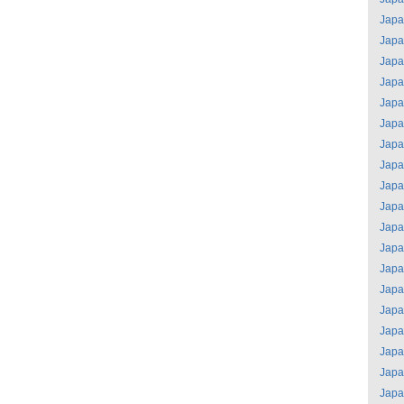
Jap
Jap
Jap
Jap
Jap
Jap
Jap
Jap
Jap
Jap
Jap
Jap
Jap
Jap
Jap
Jap
Jap
Jap
Jap