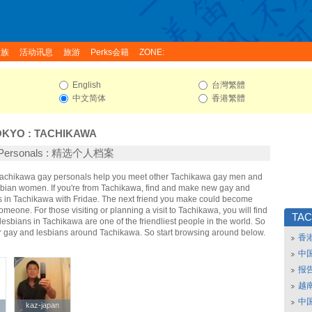
家族
活动讯息
旅游
Perks会籍
ZONE:
English
台灣繁體
中文简体
香港繁體
OKYO
:
TACHIKAWA
a Personals : 精选个人档案
 Tachikawa gay personals help you meet other Tachikawa gay men and
bian women. If you're from Tachikawa, find and make new gay and
ds in Tachikawa with Fridae. The next friend you make could become
omeone. For those visiting or planning a visit to Tachikawa, you will find
TAC
lesbians in Tachikawa are one of the friendliest people in the world. So
er gay and lesbians around Tachikawa. So start browsing around below.
香
中
报
越南
中
kaz-japan
kaz-japan