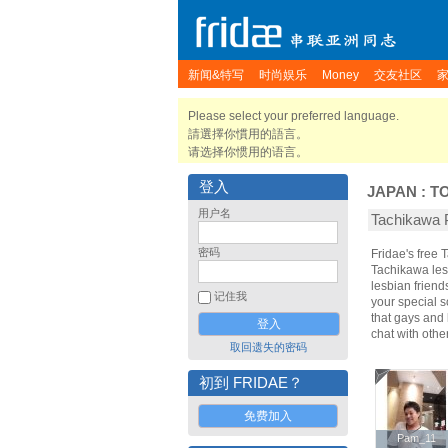
新闻&特写
时尚娱乐
Money
交友社区
Please select your preferred language.
請選擇你慣用的語言。
请选择你惯用的语言。
登入
JAPAN
:
T
用户名
Tachikaw
密码
Fridae's free
Tachikawa les
lesbian frien
记住我
your special s
that gays and 
chat with oth
取回遗失的密码
初到 FRIDAE？
免费加入
Pam_11
Pam_11