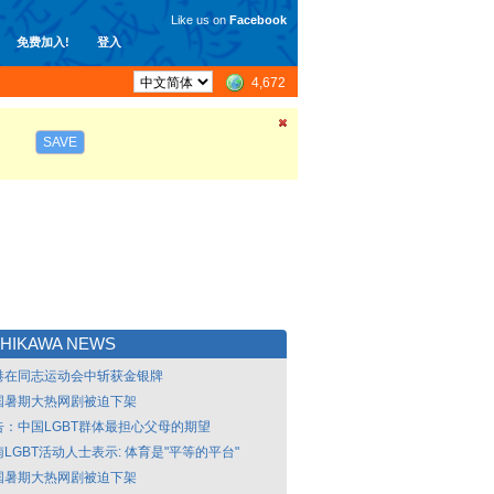
Like us on
Facebook
免费加入!
登入
4,672
SAVE
HIKAWA NEWS
港在同志运动会中斩获金银牌
国暑期大热网剧被迫下架
告：中国LGBT群体最担心父母的期望
LGBT活动人士表示: 体育是"平等的平台"
国暑期大热网剧被迫下架