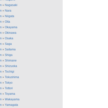
an
»
Nagasaki
an
»
Nara
an
»
Niigata
an
»
Oita
an
»
Okayama
an
»
Okinawa
an
»
Osaka
an
»
Saga
an
»
Saitama
an
»
Shiga
an
»
Shimane
an
»
Shizuoka
an
»
Tochigi
an
»
Tokushima
an
»
Tokyo
an
»
Tottori
an
»
Toyama
an
»
Wakayama
an
»
Yamagata