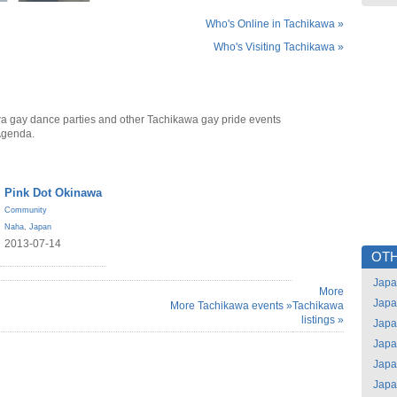
Who's Online in Tachikawa »
Who's Visiting Tachikawa »
a gay dance parties and other Tachikawa gay pride events
Agenda.
Pink Dot Okinawa
Community
Naha
,
Japan
2013-07-14
OTH
Jap
More
Jap
More Tachikawa events »
Tachikawa
listings »
Jap
Jap
Jap
Jap