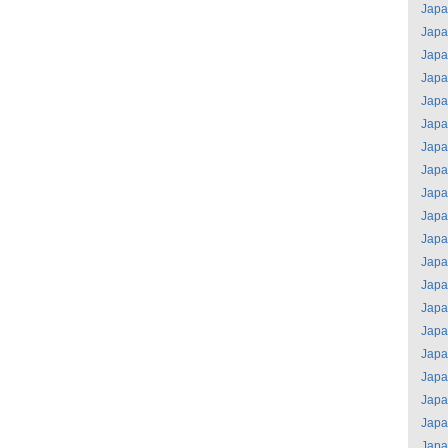
Jap
Jap
Jap
Jap
Jap
Jap
Jap
Jap
Jap
Jap
Jap
Jap
Jap
Jap
Jap
Jap
Jap
Jap
Jap
Jap