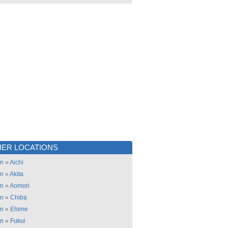
ER LOCATIONS
an
»
Aichi
an
»
Akita
an
»
Aomori
an
»
Chiba
an
»
Ehime
an
»
Fukui