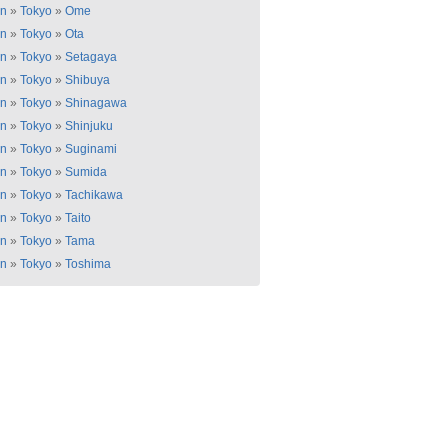
an
»
Tokyo
»
Ome
an
»
Tokyo
»
Ota
an
»
Tokyo
»
Setagaya
an
»
Tokyo
»
Shibuya
an
»
Tokyo
»
Shinagawa
an
»
Tokyo
»
Shinjuku
an
»
Tokyo
»
Suginami
an
»
Tokyo
»
Sumida
an
»
Tokyo
»
Tachikawa
an
»
Tokyo
»
Taito
an
»
Tokyo
»
Tama
an
»
Tokyo
»
Toshima