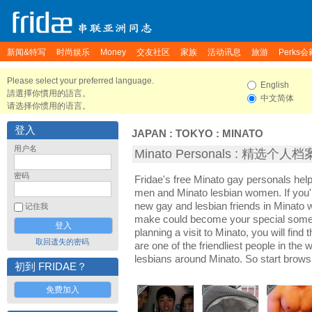
新闻&特写
时尚娱乐
Money
交友社区
家族
活动讯息
旅游
Perks会
Please select your preferred language.
English
請選擇你慣用的語言。
中文简体
请选择你惯用的语言。
登入
JAPAN
:
TOKYO
:
MINATO
用户名
Minato Personals : 精选个人档
密码
Fridae's free Minato gay personals hel
men and Minato lesbian women. If you'
new gay and lesbian friends in Minato w
记住我
make could become your special someon
planning a visit to Minato, you will find
取回遗失的密码
are one of the friendliest people in the
lesbians around Minato. So start brows
初到 FRIDAE？
免费加入