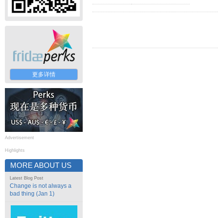
更多详情
Advertisement
Highlights
MORE ABOUT US
Latest Blog Post
Change is not always a
bad thing (Jan 1)