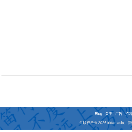
Blog
-
关于
-
广告
-
招
© 版权所有 2026 fridae.a