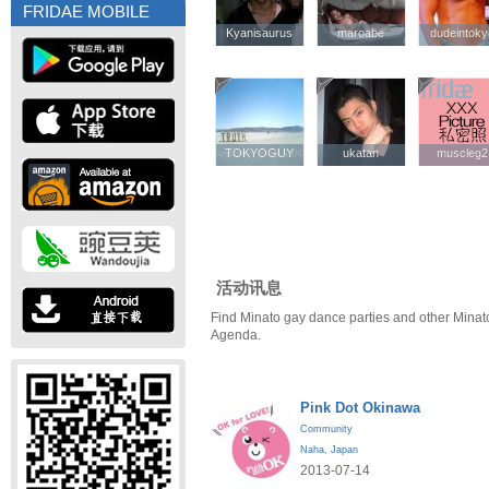
FRIDAE MOBILE
Kyanisaurus
Kyanisaurus
maroabe
maroabe
dudeintok
dudeintok
TOKYOGUY
TOKYOGUY
ukatan
ukatan
muscleg2
muscleg2
活动讯息
Find Minato gay dance parties and other Minat
Agenda.
Pink Dot Okinawa
Community
Naha
,
Japan
2013-07-14