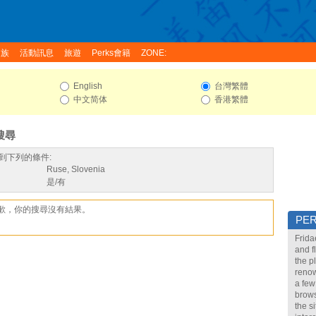
家族
活動訊息
旅遊
Perks會籍
ZONE:
English
台灣繁體
中文简体
香港繁體
搜尋
到下列的條件:
Ruse, Slovenia
是/有
歉，你的搜尋沒有結果。
PE
Frida
and f
the p
renow
a few
brows
the s