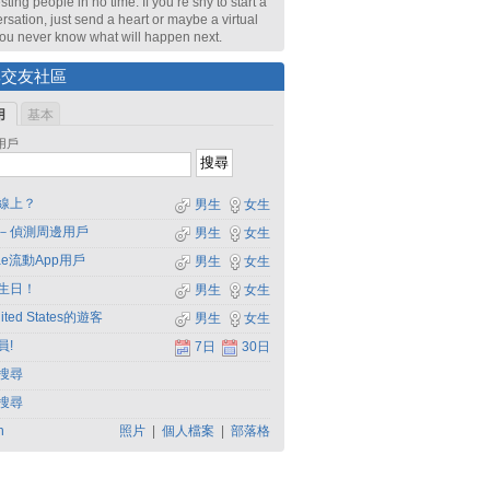
sting people in no time. If you’re shy to start a
rsation, just send a heart or maybe a virtual
 You never know what will happen next.
尋交友社區
用
基本
用戶
線上？
男生
女生
－偵測周邊用戶
男生
女生
dae流動App用戶
男生
女生
生日！
男生
女生
ited States的遊客
男生
女生
員!
7日
30日
搜尋
搜尋
h
照片
|
個人檔案
|
部落格