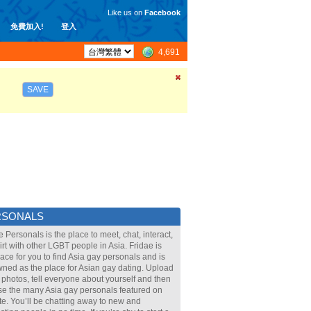
Like us on
Facebook
免費加入!
登入
4,691
SAVE
RSONALS
e Personals is the place to meet, chat, interact,
lirt with other LGBT people in Asia. Fridae is
lace for you to find Asia gay personals and is
ned as the place for Asian gay dating. Upload
 photos, tell everyone about yourself and then
e the many Asia gay personals featured on
ite. You’ll be chatting away to new and