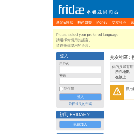
新聞&特寫
時尚娛樂
Money
交友社區
Please select your preferred language.
請選擇你慣用的語言。
请选择你惯用的语言。
登入
交友社區 : 
用戶名
你的搜尋有用
所在地點
密碼
在線上
很抱
記住我
取回遺失的密碼
初到 FRIDAE？
免費加入