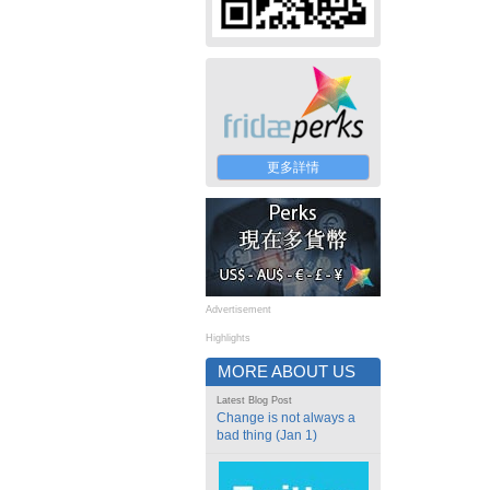
更多詳情
Advertisement
Highlights
MORE ABOUT US
Latest Blog Post
Change is not always a
bad thing (Jan 1)