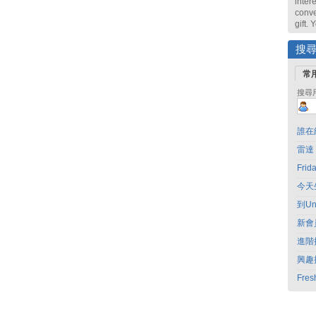
intere
conve
gift.
搜
常
搜尋
誰在
雷達
Fri
今天
到Un
新會
進階
興趣
Fres