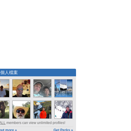
選個人檔案
ALL
members can view unlimited profiles!
out more »
Get Perks »