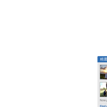
精
Now
Find 