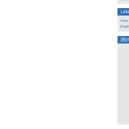
LA
View 
Engli
讚