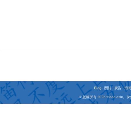
Blog
-
關於
-
廣告
-
招
© 版權所有 2026 fridae.a