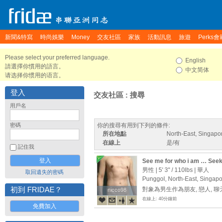
新聞&特寫
時尚娛樂
Money
交友社區
家族
活動訊息
旅遊
Perks會
Please select your preferred language.
English
請選擇你慣用的語言。
中文简体
请选择你惯用的语言。
登入
交友社區 : 搜尋
用戶名
密碼
你的搜尋有用到下列的條件:
所在地點
North-East, Singapo
在線上
是/有
記住我
See me for who i am … Seek
and other meaningful conne
男性 |
5' 3"
/
110lbs
| 華人
取回遺失的密碼
Punggol, North-East, Singap
初到 FRIDAE？
對象為男生作為朋友, 戀人, 
nicco98
nicco98
在線上: 40分鐘前
免費加入