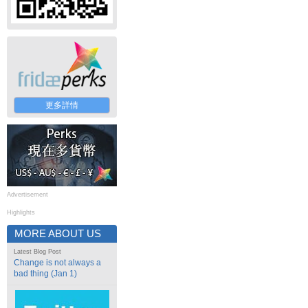
更多詳情
Advertisement
Highlights
MORE ABOUT US
Latest Blog Post
Change is not always a
bad thing (Jan 1)